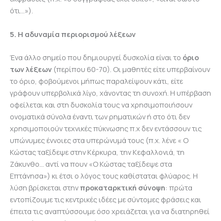
ότι…»).
5. Η αδυναμία περιορισμού λέξεων
Ένα άλλο σημείο που δημιουργεί δυσκολία είναι το
όριο
των λέξεων
(περίπου 60-70). Οι μαθητές είτε υπερβαίνουν
το όριο, φοβούμενοι μήπως παραλείψουν κάτι, είτε
γράφουν υπερβολικά λίγο, χάνοντας τη συνοχή. Η υπέρβαση
οφείλεται και στη δυσκολία τους να χρησιμοποιήσουν
ονοματικά σύνολα έναντι των ρηματικών ή στο ότι δεν
χρησιμοποιούν τεχνικές πύκνωσης π.χ δεν εντάσσουν τις
υπώνυμες έννοιες στα υπερώνυμά τους (π.χ. λένε « Ο
Κώστας ταξίδεψε στην Κέρκυρα, την Κεφαλλονιά, τη
Ζάκυνθο… αντί να πουν «Ο Κώστας ταξίδεψε στα
Επτάνησα») κι έτσι ο λόγος τους καθίσταται φλύαρος. Η
λύση βρίσκεται στην
προκαταρκτική σύνοψη
: πρώτα
εντοπίζουμε τις κεντρικές ιδέες με σύντομες φράσεις και
έπειτα τις αναπτύσσουμε όσο χρειάζεται για να διατηρηθεί