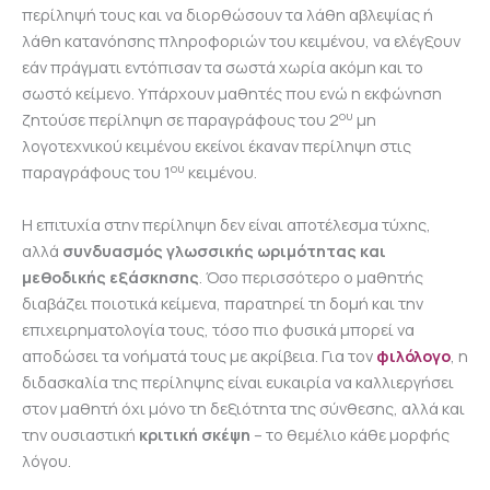
περίληψή τους και να διορθώσουν τα λάθη αβλεψίας ή
λάθη κατανόησης πληροφοριών του κειμένου, να ελέγξουν
εάν πράγματι εντόπισαν τα σωστά χωρία ακόμη και το
σωστό κείμενο. Υπάρχουν μαθητές που ενώ η εκφώνηση
ου
ζητούσε περίληψη σε παραγράφους του 2
μη
λογοτεχνικού κειμένου εκείνοι έκαναν περίληψη στις
ου
παραγράφους του 1
κειμένου.
Η επιτυχία στην περίληψη δεν είναι αποτέλεσμα τύχης,
αλλά
συνδυασμός γλωσσικής ωριμότητας και
μεθοδικής εξάσκησης
. Όσο περισσότερο ο μαθητής
διαβάζει ποιοτικά κείμενα, παρατηρεί τη δομή και την
επιχειρηματολογία τους, τόσο πιο φυσικά μπορεί να
αποδώσει τα νοήματά τους με ακρίβεια. Για τον
φιλόλογο
, η
διδασκαλία της περίληψης είναι ευκαιρία να καλλιεργήσει
στον μαθητή όχι μόνο τη δεξιότητα της σύνθεσης, αλλά και
την ουσιαστική
κριτική σκέψη
– το θεμέλιο κάθε μορφής
λόγου.