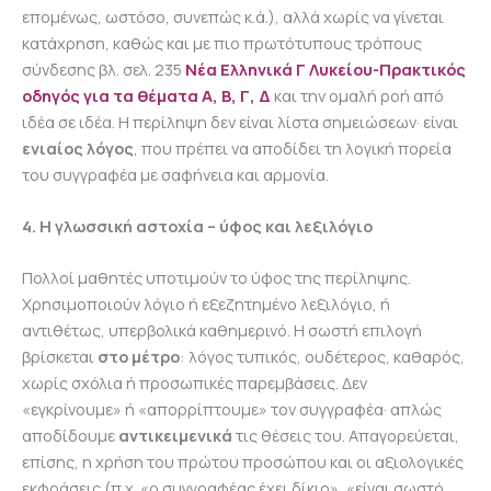
επομένως, ωστόσο, συνεπώς κ.ά.), αλλά χωρίς να γίνεται
κατάχρηση, καθώς και με πιο πρωτότυπους τρόπους
σύνδεσης βλ. σελ. 235
Νέα Ελληνικά Γ Λυκείου-Πρακτικός
οδηγός για τα θέματα Α, Β, Γ, Δ
και την ομαλή ροή από
ιδέα σε ιδέα. Η περίληψη δεν είναι λίστα σημειώσεων· είναι
ενιαίος λόγος
, που πρέπει να αποδίδει τη λογική πορεία
του συγγραφέα με σαφήνεια και αρμονία.
4. Η γλωσσική αστοχία – ύφος και λεξιλόγιο
Πολλοί μαθητές υποτιμούν το ύφος της περίληψης.
Χρησιμοποιούν λόγιο ή εξεζητημένο λεξιλόγιο, ή
αντιθέτως, υπερβολικά καθημερινό. Η σωστή επιλογή
βρίσκεται
στο μέτρο
: λόγος τυπικός, ουδέτερος, καθαρός,
χωρίς σχόλια ή προσωπικές παρεμβάσεις. Δεν
«εγκρίνουμε» ή «απορρίπτουμε» τον συγγραφέα· απλώς
αποδίδουμε
αντικειμενικά
τις θέσεις του. Απαγορεύεται,
επίσης, η χρήση του πρώτου προσώπου και οι αξιολογικές
εκφράσεις (π.χ. «ο συγγραφέας έχει δίκιο», «είναι σωστό