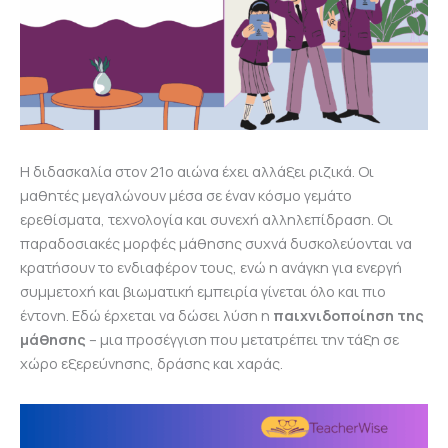
Η διδασκαλία στον 21ο αιώνα έχει αλλάξει ριζικά. Οι
μαθητές μεγαλώνουν μέσα σε έναν κόσμο γεμάτο
ερεθίσματα, τεχνολογία και συνεχή αλληλεπίδραση. Οι
παραδοσιακές μορφές μάθησης συχνά δυσκολεύονται να
κρατήσουν το ενδιαφέρον τους, ενώ η ανάγκη για ενεργή
συμμετοχή και βιωματική εμπειρία γίνεται όλο και πιο
έντονη. Εδώ έρχεται να δώσει λύση η
παιχνιδοποίηση της
μάθησης
– μια προσέγγιση που μετατρέπει την τάξη σε
χώρο εξερεύνησης, δράσης και χαράς.