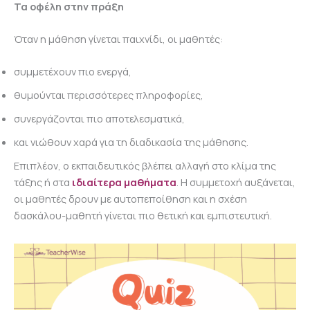
Τα οφέλη στην πράξη
Όταν η μάθηση γίνεται παιχνίδι, οι μαθητές:
συμμετέχουν πιο ενεργά,
θυμούνται περισσότερες πληροφορίες,
συνεργάζονται πιο αποτελεσματικά,
και νιώθουν χαρά για τη διαδικασία της μάθησης.
Επιπλέον, ο εκπαιδευτικός βλέπει αλλαγή στο κλίμα της
τάξης ή στα
ιδιαίτερα μαθήματα
. Η συμμετοχή αυξάνεται,
οι μαθητές δρουν με αυτοπεποίθηση και η σχέση
δασκάλου-μαθητή γίνεται πιο θετική και εμπιστευτική.