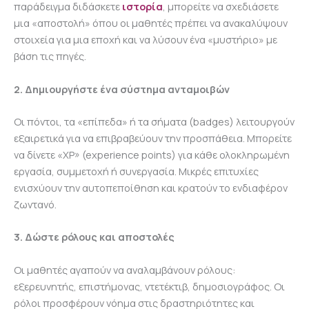
παράδειγμα διδάσκετε
ιστορία
, μπορείτε να σχεδιάσετε
μια «αποστολή» όπου οι μαθητές πρέπει να ανακαλύψουν
στοιχεία για μια εποχή και να λύσουν ένα «μυστήριο» με
βάση τις πηγές.
2. Δημιουργήστε ένα σύστημα ανταμοιβών
Οι πόντοι, τα «επίπεδα» ή τα σήματα (badges) λειτουργούν
εξαιρετικά για να επιβραβεύουν την προσπάθεια. Μπορείτε
να δίνετε «XP» (experience points) για κάθε ολοκληρωμένη
εργασία, συμμετοχή ή συνεργασία. Μικρές επιτυχίες
ενισχύουν την αυτοπεποίθηση και κρατούν το ενδιαφέρον
ζωντανό.
3. Δώστε ρόλους και αποστολές
Οι μαθητές αγαπούν να αναλαμβάνουν ρόλους:
εξερευνητής, επιστήμονας, ντετέκτιβ, δημοσιογράφος. Οι
ρόλοι προσφέρουν νόημα στις δραστηριότητες και