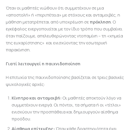
Όταν οι μαθητές νιώθουν ότι συμμετέχουν σε μια
«αποστολή» ή «περιπέτεια» με στόχους και ανταμοιβές, η
μάθηση μετατρέπεται από υποχρέωση σε
πρόκληση
. Ο
εγκέφαλος ενεργοποιείται με τον ίδιο τρόπο που συμβαίνει
όταν παίζουμε, απελευθερώνοντας ντοπαμίνη – τη «χημεία
της ευχαρίστησης» και ενισχύοντας την εσωτερική
παρακίνηση.
Γιατί λειτουργεί η παιχνιδοποίηση
Η επιτυχία της παιχνιδοποίησης βασίζεται σε τρεις βασικές
ψυχολογικές αρχές:
Κίνητρο και ανταμοιβή:
Οι μαθητές αποκτούν λόγο να
συμμετέχουν ενεργά. Οι πόντοι, τα σήματα ή οι «τίτλοι»
ενισχύουν την προσπάθεια και δημιουργούν αίσθημα
προόδου.
Αίσθημα επίτευξης:
Όταν κάθε δραστηριότητα έχει