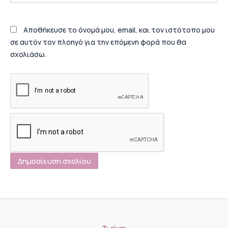
Αποθήκευσε το όνομά μου, email, και τον ιστότοπο μου
σε αυτόν τον πλοηγό για την επόμενη φορά που θα
σχολιάσω.