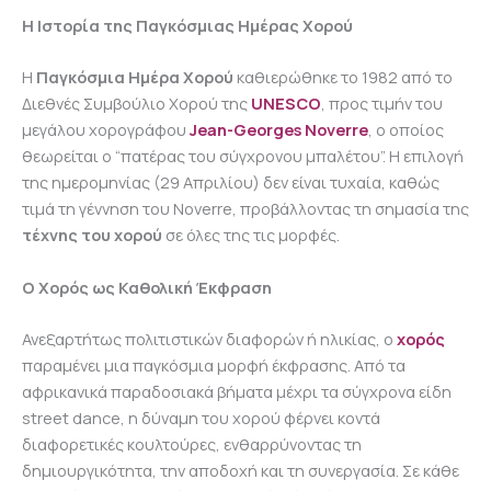
Η Ιστορία της Παγκόσμιας Ημέρας Χορού
Η
Παγκόσμια Ημέρα Χορού
καθιερώθηκε το 1982 από το
Διεθνές Συμβούλιο Χορού της
UNESCO
, προς τιμήν του
μεγάλου χορογράφου
Jean-Georges Noverre
, ο οποίος
θεωρείται ο “πατέρας του σύγχρονου μπαλέτου”. Η επιλογή
της ημερομηνίας (29 Απριλίου) δεν είναι τυχαία, καθώς
τιμά τη γέννηση του Noverre, προβάλλοντας τη σημασία της
τέχνης του χορού
σε όλες της τις μορφές.
Ο Χορός ως Καθολική Έκφραση
Ανεξαρτήτως πολιτιστικών διαφορών ή ηλικίας, ο
χορός
παραμένει μια παγκόσμια μορφή έκφρασης. Από τα
αφρικανικά παραδοσιακά βήματα μέχρι τα σύγχρονα είδη
street dance, η δύναμη του χορού φέρνει κοντά
διαφορετικές κουλτούρες, ενθαρρύνοντας τη
δημιουργικότητα, την αποδοχή και τη συνεργασία. Σε κάθε