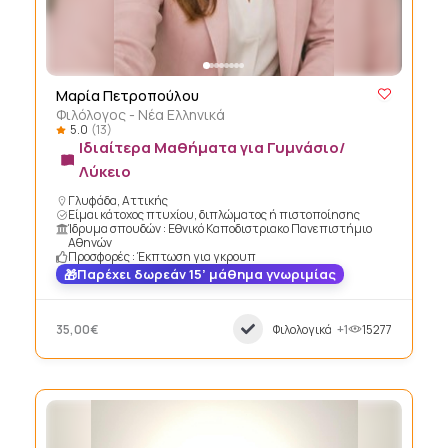
Μαρία Πετροπούλου
Φιλόλογος - Νέα Ελληνικά
5.0
(13)
Ιδιαίτερα Μαθήματα για Γυμνάσιο/
Λύκειο
Γλυφάδα, Αττικής
Είμαι κάτοχος πτυχίου, διπλώματος ή πιστοποίησης
Ίδρυμα σπουδών : Εθνικό Καποδιστριακο Πανεπιστήμιο
Αθηνών
Προσφορές : Έκπτωση για γκρουπ
Παρέχει δωρεάν 15’ μάθημα γνωριμίας
35,00€
Φιλολογικά
+1
15277