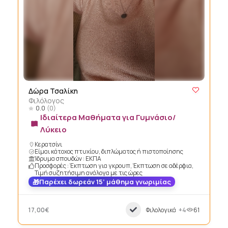
Δώρα Τσαλίκη
Φιλόλογος
0.0
(0)
Ιδιαίτερα Μαθήματα για Γυμνάσιο/
Λύκειο
Κερατσίνι
Είμαι κάτοχος πτυχίου, διπλώματος ή πιστοποίησης
Ίδρυμα σπουδών : ΕΚΠΑ
Προσφορές : Έκπτωση για γκρουπ, Έκπτωση σε αδέρφια,
Τιμή συζητήσιμη ανάλογα με τις ώρες
Παρέχει δωρεάν 15’ μάθημα γνωριμίας
17,00€
Φιλολογικά
+4
61