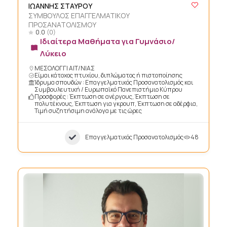
ΙΩΑΝΝΗΣ ΣΤΑΥΡΟΥ
ΣΥΜΒΟΥΛΟΣ ΕΠΑΓΓΕΛΜΑΤΙΚΟΥ
ΠΡΟΣΑΝΑΤΟΛΙΣΜΟΥ
0.0
(0)
Ιδιαίτερα Μαθήματα για Γυμνάσιο/
Λύκειο
ΜΕΣΟΛΟΓΓΙ ΑΙΤ/ΝΙΑΣ
Είμαι κάτοχος πτυχίου, διπλώματος ή πιστοποίησης
Ίδρυμα σπουδών : Επαγγελματικός Προσανατολισμός και
Συμβουλευτική / Ευρωπαϊκό Πανεπιστήμιο Κύπρου
Προσφορές : Έκπτωση σε ανέργους, Έκπτωση σε
πολυτέκνους, Έκπτωση για γκρουπ, Έκπτωση σε αδέρφια,
Τιμή συζητήσιμη ανάλογα με τις ώρες
Επαγγελματικός Προσανατολισμός
48