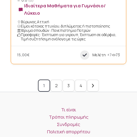
0.0
(0)
Ιδιαίτερα Μαθήματα για Γυμνάσιο/
Λύκειο
Βύρωνας,Αττική
Είμαι κάτοχος πτυχίου, διπλώματος ή πιστοποίησης
Ίδρυμα σπουδών : Πανεπιστημιο Πατρών
Προσφορές : Έκπτωση για γκρουπ, Έκπτωση σε αδέρφια,
Τιμή συζητήσιμη ανάλογα με τις ώρες
15,00€
Μελέτη
+7
73
1
2
3
4
Τι είναι
Τρόποι πληρωμής
Συνδρομές
Πολιτική απορρήτου