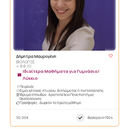
Δήμητρα Μαυρογένη
ΒΙΟΛΟΓΟΣ
0.0
(0)
Ιδιαίτερα Μαθήματα για Γυμνάσιο/
Λύκειο
Πειραιάς
Είμαι κάτοχος πτυχίου, διπλώματος ή πιστοποίησης
Ίδρυμα σπουδών : Αριστοτέλειο Πανεπιστήμιο
Θεσσαλονίκης
Προσφορές : Δωρεάν το πρώτο μάθημα
30,00€
Βιολογία
1924