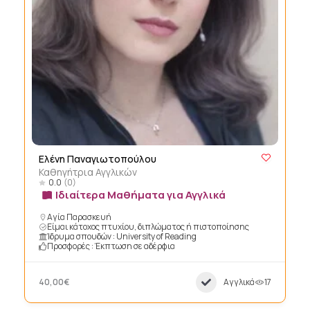
Ελένη Παναγιωτοπούλου
Καθηγήτρια Αγγλικών
0.0
(0)
Ιδιαίτερα Μαθήματα για Αγγλικά
Αγία Παρασκευή
Είμαι κάτοχος πτυχίου, διπλώματος ή πιστοποίησης
Ίδρυμα σπουδών : University of Reading
Προσφορές : Έκπτωση σε αδέρφια
40,00€
Αγγλικά
17