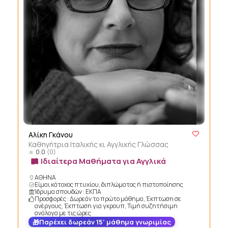
Αλίκη Γκάνου
Καθηγήτρια Ιταλικής κι Αγγλικής Γλώσσας
0.0
(0)
Ιδιαίτερα Μαθήματα για Αγγλικά
ΑΘΗΝΑ
Είμαι κάτοχος πτυχίου, διπλώματος ή πιστοποίησης
Ίδρυμα σπουδών : ΕΚΠΑ
Προσφορές : Δωρεάν το πρώτο μάθημα, Έκπτωση σε
ανέργους, Έκπτωση για γκρουπ, Τιμή συζητήσιμη
ανάλογα με τις ώρες
Παρέχει δωρεάν 15’ μάθημα γνωριμίας