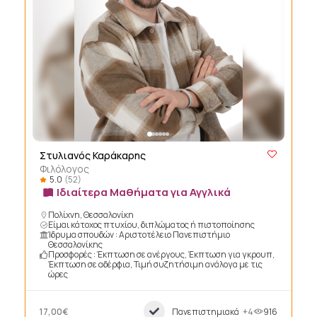
Στυλιανός Καράκαρης
Φιλόλογος
5.0
(52)
Ιδιαίτερα Μαθήματα για Αγγλικά
Πολίχνη, Θεσσαλονίκη
Είμαι κάτοχος πτυχίου, διπλώματος ή πιστοποίησης
Ίδρυμα σπουδών : Αριστοτέλειο Πανεπιστήμιο
Θεσσαλονίκης
Προσφορές : Έκπτωση σε ανέργους, Έκπτωση για γκρουπ,
Έκπτωση σε αδέρφια, Τιμή συζητήσιμη ανάλογα με τις
ώρες
17,00€
Πανεπιστημιακά
+4
916