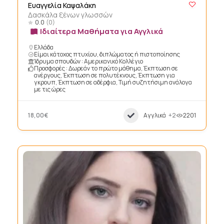
Ευαγγελία Καψαλάκη
Δασκάλα ξένων γλωσσών
0.0
(0)
Ιδιαίτερα Μαθήματα για Αγγλικά
Ελλάδα
Είμαι κάτοχος πτυχίου, διπλώματος ή πιστοποίησης
Ίδρυμα σπουδών : Αμερικανικό Κολλέγιο
Προσφορές : Δωρεάν το πρώτο μάθημα, Έκπτωση σε
ανέργους, Έκπτωση σε πολυτέκνους, Έκπτωση για
γκρουπ, Έκπτωση σε αδέρφια, Τιμή συζητήσιμη ανάλογα
με τις ώρες
18,00€
Αγγλικά
+2
2201