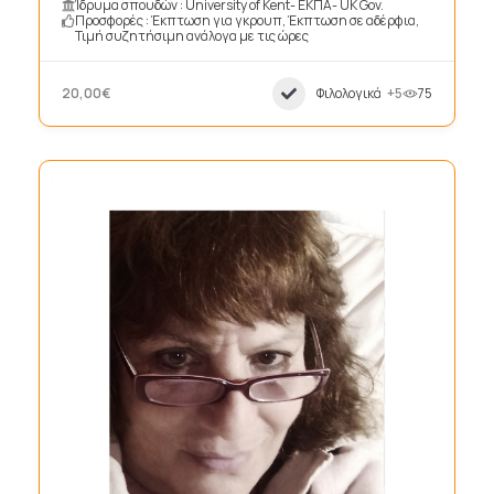
Ίδρυμα σπουδών : University of Kent- ΕΚΠΑ- UK Gov.
Προσφορές : Έκπτωση για γκρουπ, Έκπτωση σε αδέρφια,
Τιμή συζητήσιμη ανάλογα με τις ώρες
20,00€
Φιλολογικά
+5
75