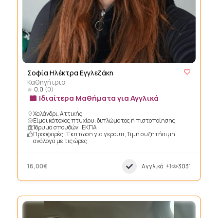
Σοφία Ηλέκτρα Εγγλεζάκη
Καθηγήτρια
0.0
(0)
Ιδιαίτερα Μαθήματα για Αγγλικά
Χαλάνδρι, Αττικής
Είμαι κάτοχος πτυχίου, διπλώματος ή πιστοποίησης
Ίδρυμα σπουδών : EΚΠΑ
Προσφορές : Έκπτωση για γκρουπ, Τιμή συζητήσιμη
ανάλογα με τις ώρες
16,00€
Αγγλικά
+1
3031