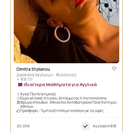
Dimitra Stylianou
Δασκαλα Αγγλικων , Φιλολογος
0.0
(0)
Ιδιαίτερα Μαθήματα για Αγγλικά
Αγιος Παντελεημονας
Είμαι κάτοχος πτυχίου, διπλώματος ή πιστοποίησης
Ίδρυμα σπουδών : Εθνικο Και Καποδιστριακο Πανεπιστημιο
Αθηνων
Προσφορές : Τιμή συζητήσιμη ανάλογα με τις ώρες
20,00€
Αγγλικά
818