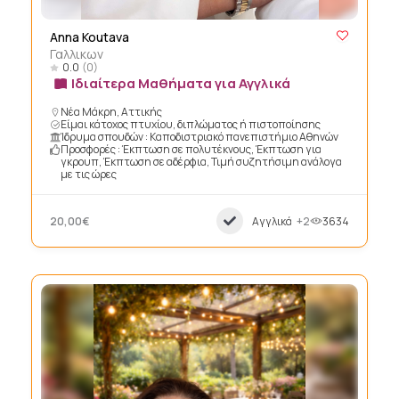
Anna Koutava
Γαλλικων
0.0
(0)
Ιδιαίτερα Μαθήματα για Αγγλικά
Νέα Μάκρη, Αττικής
Είμαι κάτοχος πτυχίου, διπλώματος ή πιστοποίησης
Ίδρυμα σπουδών : Καποδιστριακό πανεπιστήμιο Αθηνών
Προσφορές : Έκπτωση σε πολυτέκνους, Έκπτωση για
γκρουπ, Έκπτωση σε αδέρφια, Τιμή συζητήσιμη ανάλογα
με τις ώρες
20,00€
Αγγλικά
+2
3634