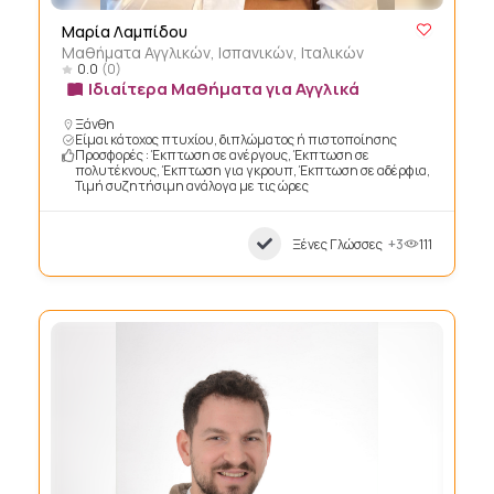
Μαρία Λαμπίδου
Μαθήματα Αγγλικών, Ισπανικών, Ιταλικών
0.0
(0)
Ιδιαίτερα Μαθήματα για Αγγλικά
Ξάνθη
Είμαι κάτοχος πτυχίου, διπλώματος ή πιστοποίησης
Προσφορές : Έκπτωση σε ανέργους, Έκπτωση σε
πολυτέκνους, Έκπτωση για γκρουπ, Έκπτωση σε αδέρφια,
Τιμή συζητήσιμη ανάλογα με τις ώρες
Ξένες Γλώσσες
+3
111