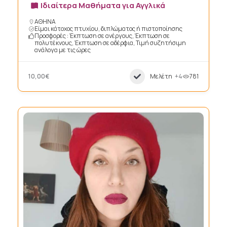
Ιδιαίτερα Μαθήματα για Αγγλικά
ΑΘΗΝΑ
Είμαι κάτοχος πτυχίου, διπλώματος ή πιστοποίησης
Προσφορές : Έκπτωση σε ανέργους, Έκπτωση σε
πολυτέκνους, Έκπτωση σε αδέρφια, Τιμή συζητήσιμη
ανάλογα με τις ώρες
10,00€
Μελέτη
+4
781