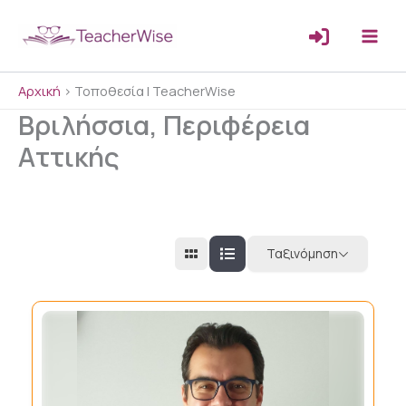
Μετάβαση
στο
περιεχόμενο
Αρχική
>
Τοποθεσία | TeacherWise
Βριλήσσια, Περιφέρεια
Αττικής
Ταξινόμηση