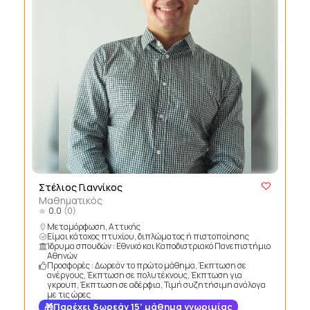
Στέλιος Γιαννίκος
Μαθηματικός
0.0
(0)
Μεταμόρφωση, Αττικής
Είμαι κάτοχος πτυχίου, διπλώματος ή πιστοποίησης
Ίδρυμα σπουδών : Εθνικό και Καποδιστριακό Πανεπιστήμιο
Αθηνών
Προσφορές : Δωρεάν το πρώτο μάθημα, Έκπτωση σε
ανέργους, Έκπτωση σε πολυτέκνους, Έκπτωση για
γκρουπ, Έκπτωση σε αδέρφια, Τιμή συζητήσιμη ανάλογα
με τις ώρες
Παρέχει δωρεάν 15’ μάθημα γνωριμίας