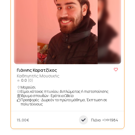
Γιάννης Καρατζίκος
Καθηγητής Μουσικής
0.0
(0)
Μαρούσι
Είμαι κάτοχος πτυχίου, διπλώματος ή πιστοποίησης
Ίδρυμα σπουδών : Εράτειο Ωδείο
Προσφορές : Δωρεάν το πρώτο μάθημα, Έκπτωση σε
πολυτέκνους
15,00€
Πιάνο
+1
1984