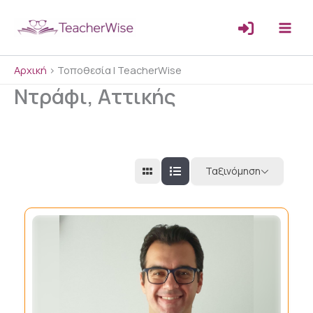
Μετάβαση
στο
περιεχόμενο
Αρχική
>
Τοποθεσία | TeacherWise
Ντράφι, Αττικής
Ταξινόμηση