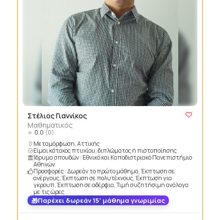
Στέλιος Γιαννίκος
Μαθηματικός
0.0
(0)
Μεταμόρφωση, Αττικής
Είμαι κάτοχος πτυχίου, διπλώματος ή πιστοποίησης
Ίδρυμα σπουδών : Εθνικό και Καποδιστριακό Πανεπιστήμιο
Αθηνών
Προσφορές : Δωρεάν το πρώτο μάθημα, Έκπτωση σε
ανέργους, Έκπτωση σε πολυτέκνους, Έκπτωση για
γκρουπ, Έκπτωση σε αδέρφια, Τιμή συζητήσιμη ανάλογα
με τις ώρες
Παρέχει δωρεάν 15’ μάθημα γνωριμίας