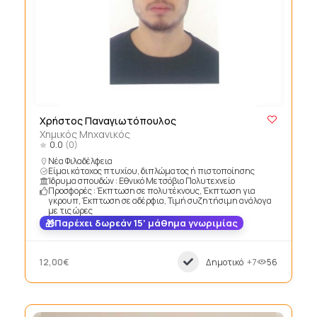
Χρήστος Παναγιωτόπουλος
Χημικός Μηχανικός
0.0
(0)
Νέα Φιλαδέλφεια
Είμαι κάτοχος πτυχίου, διπλώματος ή πιστοποίησης
Ίδρυμα σπουδών : Εθνικό Μετσόβιο Πολυτεχνείο
Προσφορές : Έκπτωση σε πολυτέκνους, Έκπτωση για
γκρουπ, Έκπτωση σε αδέρφια, Τιμή συζητήσιμη ανάλογα
με τις ώρες
Παρέχει δωρεάν 15’ μάθημα γνωριμίας
12,00€
Δημοτικό
+7
56