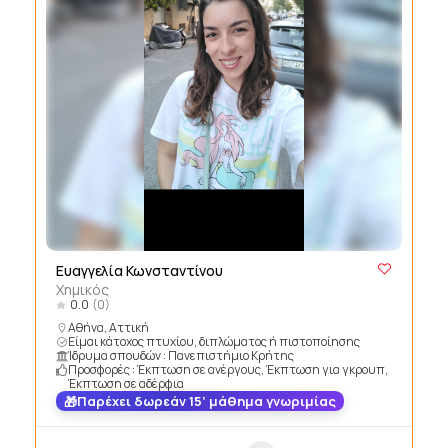
Ευαγγελία Κωνσταντίνου
Χημικός
0.0
(0)
Αθήνα, Αττική
Είμαι κάτοχος πτυχίου, διπλώματος ή πιστοποίησης
Ίδρυμα σπουδών : Πανεπιστήμιο Κρήτης
Προσφορές : Έκπτωση σε ανέργους, Έκπτωση για γκρουπ,
Έκπτωση σε αδέρφια
Παρέχει δωρεάν 15’ μάθημα γνωριμίας