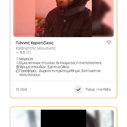
Γιάννης Καρατζίκος
Καθηγητής Μουσικής
0.0
(0)
Μαρούσι
Είμαι κάτοχος πτυχίου, διπλώματος ή πιστοποίησης
Ίδρυμα σπουδών : Εράτειο Ωδείο
Προσφορές : Δωρεάν το πρώτο μάθημα, Έκπτωση σε
πολυτέκνους
15,00€
Πιάνο
+1
1984