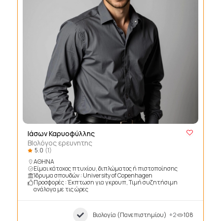
Ιάσων Καρυοφύλλης
ΒΙολόγος ερευνητης
5.0
(1)
ΑΘΗΝΑ
Είμαι κάτοχος πτυχίου, διπλώματος ή πιστοποίησης
Ίδρυμα σπουδών : University of Copenhagen
Προσφορές : Έκπτωση για γκρουπ, Τιμή συζητήσιμη
ανάλογα με τις ώρες
Βιολογία (Πανεπιστημίου)
+2
108