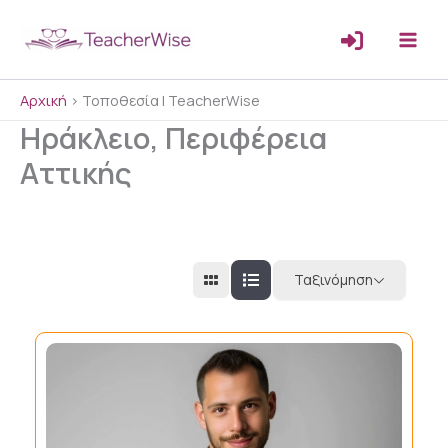
Μετάβαση
στο
περιεχόμενο
Αρχική
>
Τοποθεσία | TeacherWise
Ηράκλειο, Περιφέρεια
Αττικής
Ταξινόμηση