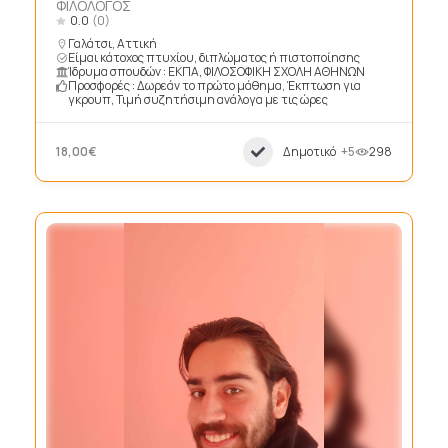
ΦΙΛΟΛΟΓΟΣ
0.0
(0)
Γαλάτσι, Αττική
Είμαι κάτοχος πτυχίου, διπλώματος ή πιστοποίησης
Ίδρυμα σπουδών : ΕΚΠΑ, ΦΙΛΟΣΟΦΙΚΗ ΣΧΟΛΗ ΑΘΗΝΩΝ
Προσφορές : Δωρεάν το πρώτο μάθημα, Έκπτωση για
γκρουπ, Τιμή συζητήσιμη ανάλογα με τις ώρες
18,00€
Δημοτικό
+5
298