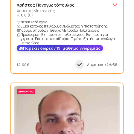
Χρήστος Παναγιωτόπουλος
Χημικός Μηχανικός
0.0
(0)
Νέα Φιλαδέλφεια
Είμαι κάτοχος πτυχίου, διπλώματος ή πιστοποίησης
Ίδρυμα σπουδών : Εθνικό Μετσόβιο Πολυτεχνείο
Προσφορές : Έκπτωση σε πολυτέκνους, Έκπτωση για
γκρουπ, Έκπτωση σε αδέρφια, Τιμή συζητήσιμη ανάλογα
με τις ώρες
Παρέχει δωρεάν 15’ μάθημα γνωριμίας
12,00€
Δημοτικό
+7
56
ΔΗΜΟΦΙΛΉΣ