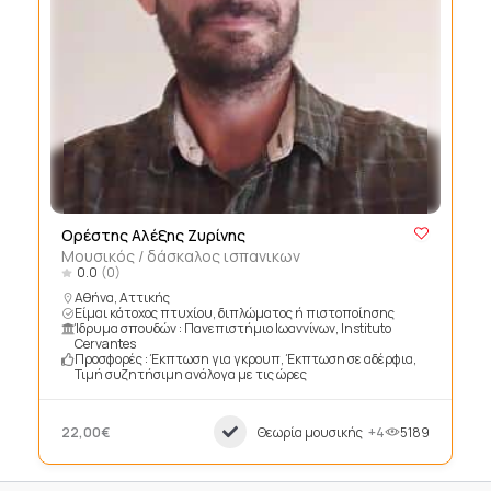
Ορέστης Αλέξης Ζυρίνης
Μουσικός / δάσκαλος ισπανικων
0.0
(0)
Αθήνα, Αττικής
Είμαι κάτοχος πτυχίου, διπλώματος ή πιστοποίησης
Ίδρυμα σπουδών : Πανεπιστήμιο Ιωαννίνων, Instituto
Cervantes
Προσφορές : Έκπτωση για γκρουπ, Έκπτωση σε αδέρφια,
Τιμή συζητήσιμη ανάλογα με τις ώρες
22,00€
Θεωρία μουσικής
+4
5189