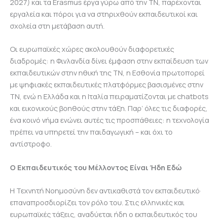
2027) και τα Erasmus έργα γύρω από την ΤΝ, παρέχονται
εργαλεία και πόροι για να στηριχθούν εκπαιδευτικοί και
σχολεία στη μετάβαση αυτή.
Οι ευρωπαϊκές χώρες ακολουθούν διαφορετικές
διαδρομές: η Φινλανδία δίνει έμφαση στην εκπαίδευση των
εκπαιδευτικών στην ηθική της ΤΝ, η Εσθονία πρωτοπορεί
με ψηφιακές εκπαιδευτικές πλατφόρμες βασισμένες στην
ΤΝ, ενώ η Ελλάδα και η Ιταλία πειραματίζονται με chatbots
και εικονικούς βοηθούς στην τάξη. Παρ’ όλες τις διαφορές,
ένα κοινό νήμα ενώνει αυτές τις προσπάθειες: η τεχνολογία
πρέπει να υπηρετεί την παιδαγωγική – και όχι το
αντίστροφο.
Ο Εκπαιδευτικός του Μέλλοντος Είναι Ήδη Εδώ
Η Τεχνητή Νοημοσύνη δεν αντικαθιστά τον εκπαιδευτικό·
επαναπροσδιορίζει τον ρόλο του. Στις ελληνικές και
ευρωπαϊκές τάξεις, αναδύεται ήδη ο εκπαιδευτικός του