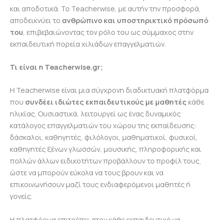
και αποδοτικά. Το Teacherwise, με αυτήν την προσφορά,
αποδεικνύει το
ανθρώπινο και υποστηρικτικό πρόσωπό
του
, επιβεβαιώνοντας τον ρόλο του ως σύμμαχος στην
εκπαιδευτική πορεία χιλιάδων επαγγελματιών.
Τι είναι η Teacherwise.gr;
Η Teacherwise είναι μια σύγχρονη διαδικτυακή πλατφόρμα
που
συνδέει ιδιώτες εκπαιδευτικούς με μαθητές
κάθε
ηλικίας. Ουσιαστικά, λειτουργεί ως ένας δυναμικός
κατάλογος επαγγελματιών του χώρου της εκπαίδευσης:
δάσκαλοι, καθηγητές, φιλόλογοι, μαθηματικοί, φυσικοί,
καθηγητές ξένων γλωσσών, μουσικής, πληροφορικής και
πολλών άλλων ειδικοτήτων προβάλλουν το προφίλ τους,
ώστε να μπορούν εύκολα να τους βρουν και να
επικοινωνήσουν μαζί τους ενδιαφερόμενοι μαθητές ή
γονείς.
Η πλατφόρμα επιτρέπει στον κάθε εκπαιδευτικό να