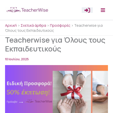
Μετάβαση
στο
περιεχόμενο
Αρχική
>
Σχετικά άρθρα
>
Προσφορές
>
Teacherwise για
Όλους τους Εκπαιδευτικούς
Teacherwise για Όλους τους
Εκπαιδευτικούς
10 Ιουλίου, 2025