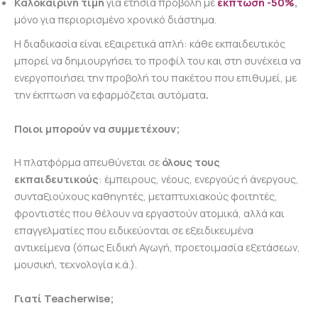
Καλοκαιρινή τιμή
για ετήσια προβολή με
έκπτωση -50%
,
μόνο για περιορισμένο χρονικό διάστημα.
Η διαδικασία είναι εξαιρετικά απλή: κάθε εκπαιδευτικός
μπορεί να δημιουργήσει το προφίλ του
και στη συνέχεια να
ενεργοποιήσει την προβολή του πακέτου που επιθυμεί, με
την έκπτωση να εφαρμόζεται αυτόματα
.
Ποιοι μπορούν να συμμετέχουν;
Η πλατφόρμα απευθύνεται σε
όλους τους
εκπαιδευτικούς
: έμπειρους, νέους, ενεργούς ή άνεργους,
συνταξιούχους καθηγητές, μεταπτυχιακούς φοιτητές,
φροντιστές που θέλουν να εργαστούν ατομικά, αλλά και
επαγγελματίες που ειδικεύονται σε εξειδικευμένα
αντικείμενα (όπως Ειδική Αγωγή, προετοιμασία εξετάσεων,
μουσική, τεχνολογία κ.ά.).
Γιατί Teacherwise;