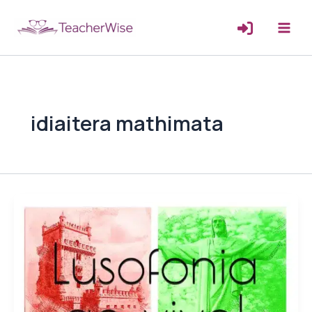
Μετάβαση
στο
περιεχόμενο
idiaitera mathimata