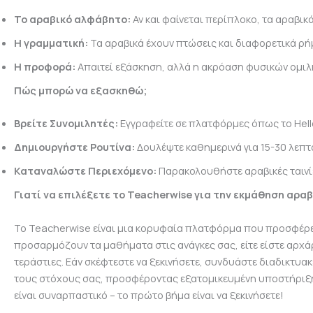
Το αραβικό αλφάβητο:
Αν και φαίνεται περίπλοκο, τα αραβικ
Η γραμματική:
Τα αραβικά έχουν πτώσεις και διαφορετικά ρή
Η προφορά:
Απαιτεί εξάσκηση, αλλά η ακρόαση φυσικών ομι
Πώς μπορώ να εξασκηθώ;
Βρείτε Συνομιλητές:
Εγγραφείτε σε πλατφόρμες όπως το Hello
Δημιουργήστε Ρουτίνα:
Δουλέψτε καθημερινά για 15-30 λεπτά.
Καταναλώστε Περιεχόμενο:
Παρακολουθήστε αραβικές ταινίες
Γιατί να επιλέξετε το Teacherwise για την εκμάθηση αρα
Το Teacherwise είναι μια κορυφαία πλατφόρμα που προσφέρει
προσαρμόζουν τα μαθήματα στις ανάγκες σας, είτε είστε αρχά
τεράστιες. Εάν σκέφτεστε να ξεκινήσετε, συνδυάστε διαδικτυ
τους στόχους σας, προσφέροντας εξατομικευμένη υποστήριξη 
είναι συναρπαστικό – το πρώτο βήμα είναι να ξεκινήσετε!