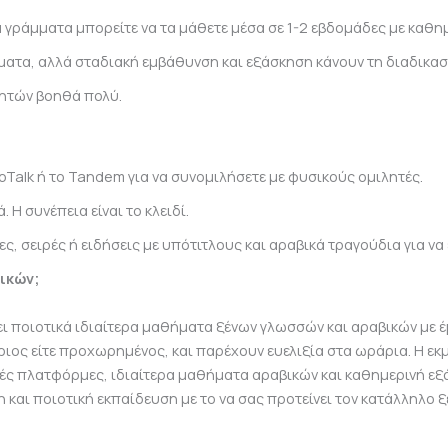
ά γράμματα μπορείτε να τα μάθετε μέσα σε 1-2 εβδομάδες με καθη
ματα, αλλά σταδιακή εμβάθυνση και εξάσκηση κάνουν τη διαδικασί
λητών βοηθά πολύ.
Talk ή το Tandem για να συνομιλήσετε με φυσικούς ομιλητές.
 Η συνέπεια είναι το κλειδί.
, σειρές ή ειδήσεις με υπότιτλους και αραβικά τραγούδια για να 
βικών;
 ποιοτικά ιδιαίτερα μαθήματα ξένων γλωσσών και αραβικών με 
ριος είτε προχωρημένος, και παρέχουν ευελιξία στα ωράρια. Η εκ
ακές πλατφόρμες, ιδιαίτερα μαθήματα αραβικών και καθημερινή εξ
και ποιοτική εκπαίδευση με το να σας προτείνει τον κατάλληλο 