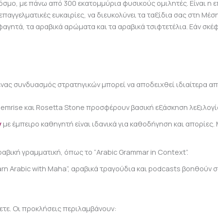
κόσμο, με πάνω από 300 εκατομμύρια φυσικούς ομιλητές. Είναι η 
παγγελματικές ευκαιρίες, να διευκολύνει τα ταξίδια σας στη Μέση
αγητά, τα αραβικά αρώματα και τα αραβικά τσιφτετέλια. Εάν σκέφτ
 ένας συνδυασμός στρατηγικών μπορεί να αποδειχθεί ιδιαίτερα α
emrise και Rosetta Stone προσφέρουν βασική εξάσκηση λεξιλογίο
ν
με έμπειρο καθηγητή είναι ιδανικά για καθοδήγηση και απορίες. 
αβική γραμματική, όπως το “Arabic Grammar in Context”.
n Arabic with Maha”, αραβικά τραγούδια και podcasts βοηθούν σ
ετε. Οι προκλήσεις περιλαμβάνουν: