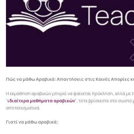
Πώς να μάθω Αραβικά: Απαντήσεις στις Κοινές Απορίες κ
Η εκμάθηση αραβικών μπορεί να φαίνεται πρόκληση, αλλά με τα
“
ιδιαίτερα μαθήματα αραβικών
“, τότε βρίσκεστε στο σωστό
αποτελεσματικά.
Γιατί να μάθω αραβικά;