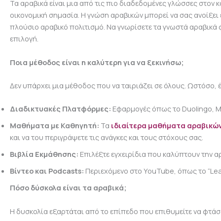
Τα αραβικά είναι μια από τις πιο διαδεδομένες γλώσσες στον 
οικονομική σημασία. Η γνώση αραβικών μπορεί να σας ανοίξει ε
πλούσιο αραβικό πολιτισμό. Να γνωρίσετε τα γνωστά αραβικά φ
επιλογή.
Ποια μέθοδος είναι η καλύτερη για να ξεκινήσω;
Δεν υπάρχει μια μέθοδος που να ταιριάζει σε όλους. Ωστόσο,
Διαδικτυακές Πλατφόρμες:
Εφαρμογές όπως το Duolingo, M
Μαθήματα με Καθηγητή:
Τα
ιδιαίτερα μαθήματα αραβικώ
και να του περιγράψετε τις ανάγκες και τους στόχους σας.
Βιβλία Εκμάθησης:
Επιλέξτε εγχειρίδια που καλύπτουν την αρ
Βίντεο και Podcasts:
Περιεχόμενο στο YouTube, όπως το “Lear
Πόσο δύσκολα είναι τα αραβικά;
Η δυσκολία εξαρτάται από το επίπεδο που επιθυμείτε να φτάσ