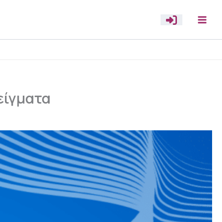
είγματα