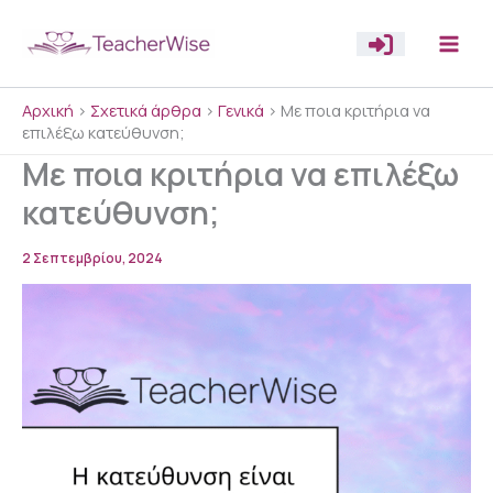
Μετάβαση
στο
περιεχόμενο
Αρχική
>
Σχετικά άρθρα
>
Γενικά
>
Με ποια κριτήρια να
επιλέξω κατεύθυνση;
Με ποια κριτήρια να επιλέξω
κατεύθυνση;
2 Σεπτεμβρίου, 2024