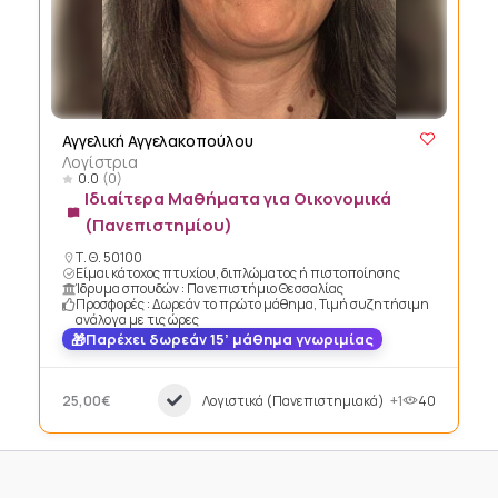
Αγγελική Αγγελακοπούλου
Λογίστρια
0.0
(0)
Ιδιαίτερα Μαθήματα για Οικονομικά
(Πανεπιστημίου)
Τ. Θ. 50100
Είμαι κάτοχος πτυχίου, διπλώματος ή πιστοποίησης
Ίδρυμα σπουδών : Πανεπιστήμιο Θεσσαλίας
Προσφορές : Δωρεάν το πρώτο μάθημα, Τιμή συζητήσιμη
ανάλογα με τις ώρες
Παρέχει δωρεάν 15’ μάθημα γνωριμίας
25,00€
Λογιστικά (Πανεπιστημιακά)
+1
40