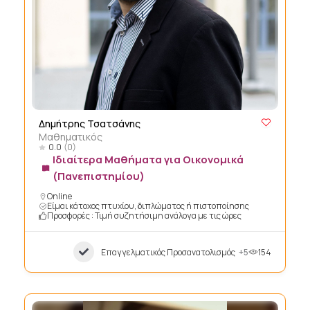
Δημήτρης Τσατσάνης
Μαθηματικός
0.0
(0)
Ιδιαίτερα Μαθήματα για Οικονομικά
(Πανεπιστημίου)
Online
Είμαι κάτοχος πτυχίου, διπλώματος ή πιστοποίησης
Προσφορές : Τιμή συζητήσιμη ανάλογα με τις ώρες
Επαγγελματικός Προσανατολισμός
+5
154