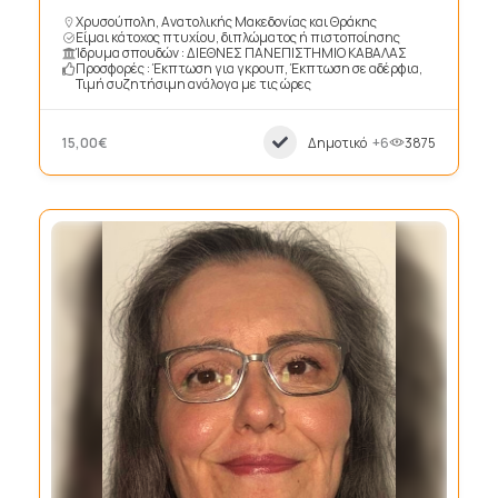
Χρυσούπολη, Ανατολικής Μακεδονίας και Θράκης
Είμαι κάτοχος πτυχίου, διπλώματος ή πιστοποίησης
Ίδρυμα σπουδών : ΔΙΕΘΝΕΣ ΠΑΝΕΠΙΣΤΗΜΙΟ ΚΑΒΑΛΑΣ
Προσφορές : Έκπτωση για γκρουπ, Έκπτωση σε αδέρφια,
Τιμή συζητήσιμη ανάλογα με τις ώρες
15,00€
Δημοτικό
+6
3875