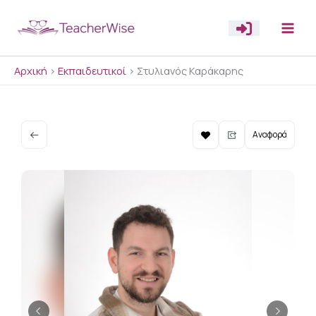
Μετάβαση
στο
περιεχόμενο
Αρχική
>
Εκπαιδευτικοί
>
Στυλιανός Καράκαρης
Αναφορά