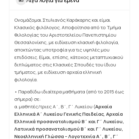
Ονομάζομαι Στυλιανός Καράκαρης και είμαι
Κλασικός φιλόλογος. Αποφοίτησα από το Τμήμα
Φιλολογίας του Αριστοτελείου Πανεπιστημίου
Θεσσαλονίκης, με ειδίκευση κλασική φιλολογία,
αποκτώντας υποτροφία για τις υψηλές μου
επιδόσεις. Είμαι, επίσης, κάτοχος μεταπτυχιακού
διπλώματος στις Kλασικές Σπουδές του ίδιου
τμήματος, με ειδίκευση αρχαία ελληνική
φιλολογία.
• Παραδίδω ιδιαίτερα μαθήματα (από το 2015 έως
σήμερα) σε:
α. μαθητές/τριες Α΄, Β΄, Γ΄ Λυκείου (
Αρχαία
Ελληνικά Α΄ Λυκείου Γενικής Παιδείας
,
Αρχαία
Ελληνικά προσανατολισμού Β΄ και Γ΄ Λυκείου,
Λατινικά προσανατολισμού Β΄ και Γ΄ Λυκείου,
Νεοελληνική Γλώσσα – Λογοτεχνία Α΄, Β΄, Γ΄