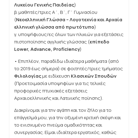
Λυκείου Γενικής Παιδείας
)
β. μαθητές/τριες Α΄, Β΄, Γ΄ Γυμνασίου
(
Νεοελληνική Γλώσσα – Λογοτεχνία και Αρχαία
ελληνική γλώσσα από πρωτότυπο
)
γ. υποψήφιους/ες όλων των ηλικιών για εξετάσεις
πιστοποίησης αγγλικής γλώσσας (
επίπεδο
Lower, Advance, Proficiency
)
• Επιπλέον, παραδίδω ιδιαίτερα μαθήματα (από
το 2019 έως σήμερα) σε φοιτητές/τριες τμήματος
Φιλολογίας
με ειδίκευση
Κλασικών Σπουδών
(Προετοιμασία υποψηφίων για τις τελικές
προφορικές πτυχιακές εξετάσεις
Αρχαιοελληνικής και Λατινικής ποίησης).
Διακρίνομαι για την αγάπη και τον ζήλο για το
επάγγελμά μου, για την οξυμένη κριτική σκέψη και
το ενισχυμένο πνεύμα ομαδικότητας και
συνεργασίας. Είμαι ιδιαίτερα εργατικός, καθώς