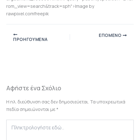
rom_view=search&track=sph">Image by
rawpixel.comfreepik
ΕΠΌΜΕΝΟ
ΠΡΟΗΓΟΎΜΕΝΑ
Αφήστε ένα Σχόλιο
Η ηλ. διεύθυνση σας δεν δημοσιεύεται.
Τα υποχρεωτικά
πεδία σημειώνονται με
*
Πληκτρολογήστε
εδώ..