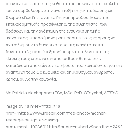
στην αντιμετώπιση της εχθρότητας απέναντι στο σχολείο
και να συμβάλουμε στην ανάπτυξη της εκπαίδευσης ως
θεσμού εξέλιξης, ανάπτυξης και προόδου. Μέσω της
εποικοδομητικής προσέγγισης, της συζήτησης, των
δράσεων και την ανάπτυξη της ενσυναισθητικής
ικανότητας, μπορούμε να βοηθήσουμε τους εφήβους να
ανακαλύψουν το δυναμικό τους, τις ικανότητες και
δυνατότητές τους. Να ξυπνήσουμε τα ταλέντα και τις
κλίσεις τους ώστε να ανταποκριθούν θετικά στην
εκπαίδευση αποκτώντας τα εφόδια που χρειάζονται για την
ανάπτυξή τους ως ευφυείς και δημιουργικοί άνθρωποι
χρήσιμοι για την κοινωνία.
Ms Patricia Vlachopanou BSc, MSc, PhD, CPsychol, AFBPsS
Image by <a href="http://<a
href="https://www.freepik.com/free-photo/mother-
teenage-daughter-having-
arguument_19086011.htm#query=puberty&position=24&f