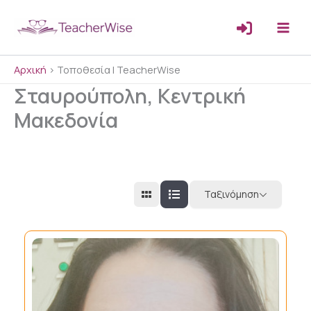
Μετάβαση
στο
περιεχόμενο
Αρχική
>
Τοποθεσία | TeacherWise
Σταυρούπολη, Κεντρική
Μακεδονία
Ταξινόμηση