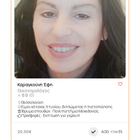
Καραγκούνη Έφη
Οικονομολόγος
0.0
(0)
Θεσσαλονίκη
Είμαι κάτοχος πτυχίου, διπλώματος ή πιστοποίησης
Ίδρυμα σπουδών : Πανεπιστήμιο Μακεδονίας
Προσφορές : Έκπτωση για γκρουπ
20,00€
ΑΟΘ
+1
35