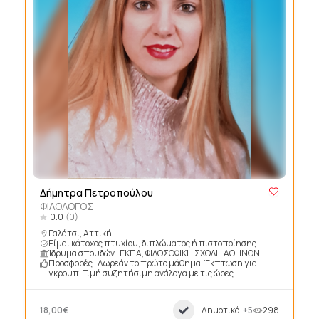
Δήμητρα Πετροπούλου
ΦΙΛΟΛΟΓΟΣ
0.0
(0)
Γαλάτσι, Αττική
Είμαι κάτοχος πτυχίου, διπλώματος ή πιστοποίησης
Ίδρυμα σπουδών : ΕΚΠΑ, ΦΙΛΟΣΟΦΙΚΗ ΣΧΟΛΗ ΑΘΗΝΩΝ
Προσφορές : Δωρεάν το πρώτο μάθημα, Έκπτωση για
γκρουπ, Τιμή συζητήσιμη ανάλογα με τις ώρες
18,00€
Δημοτικό
+5
298