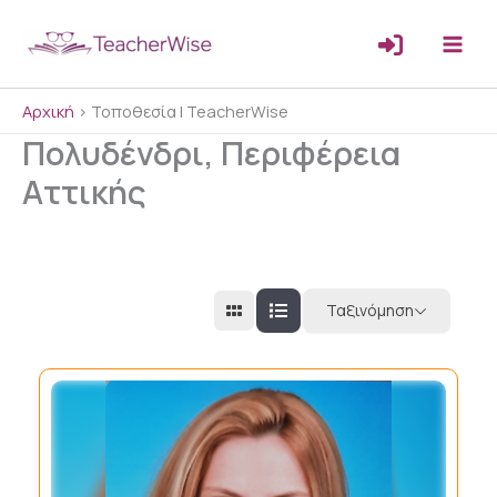
Μετάβαση
στο
περιεχόμενο
Αρχική
>
Τοποθεσία | TeacherWise
Πολυδένδρι, Περιφέρεια
Αττικής
Ταξινόμηση