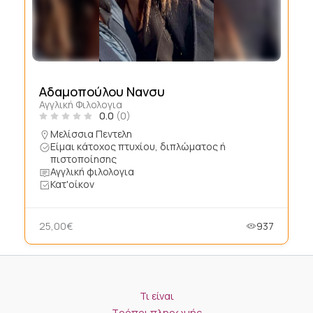
Αδαμοπούλου Νανσυ
Αγγλική Φιλολογια
0.0
(0)
Μελίσσια Πεντελη
Είμαι κάτοχος πτυχίου, διπλώματος ή
πιστοποίησης
Αγγλική φιλολογια
Κατ'οίκον
25,00€
937
Τι είναι
Τρόποι πληρωμής