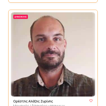
ΔΗΜΟΦΙΛΉΣ
Ορέστης Αλέξης Ζυρίνης
Μουσικός / δάσκαλος ισπανικων