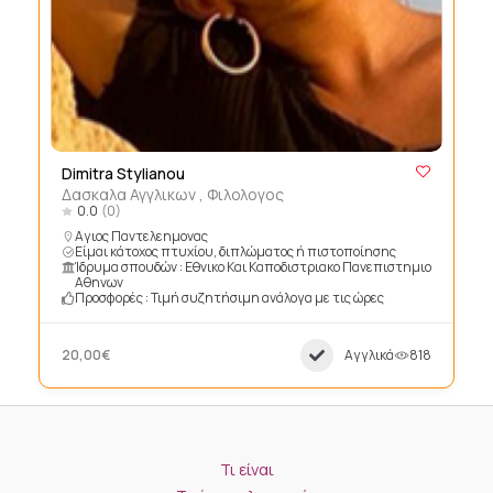
Dimitra Stylianou
Δασκαλα Αγγλικων , Φιλολογος
0.0
(0)
Αγιος Παντελεημονας
Είμαι κάτοχος πτυχίου, διπλώματος ή πιστοποίησης
Ίδρυμα σπουδών : Εθνικο Και Καποδιστριακο Πανεπιστημιο
Αθηνων
Προσφορές : Τιμή συζητήσιμη ανάλογα με τις ώρες
20,00€
Αγγλικά
818
Τι είναι