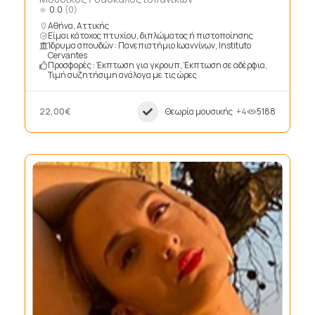
0.0
(0)
Αθήνα, Αττικής
Είμαι κάτοχος πτυχίου, διπλώματος ή πιστοποίησης
Ίδρυμα σπουδών : Πανεπιστήμιο Ιωαννίνων, Instituto
Cervantes
Προσφορές : Έκπτωση για γκρουπ, Έκπτωση σε αδέρφια,
Τιμή συζητήσιμη ανάλογα με τις ώρες
22,00€
Θεωρία μουσικής
+4
5188