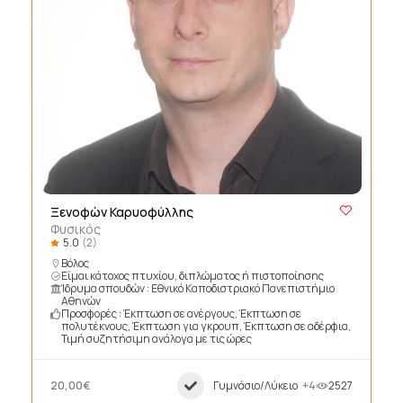
Ξενοφών Καρυοφύλλης
Φυσικός
5.0
(2)
Βόλος
Είμαι κάτοχος πτυχίου, διπλώματος ή πιστοποίησης
Ίδρυμα σπουδών : Εθνικό Καποδιστριακό Πανεπιστήμιο
Αθηνών
Προσφορές : Έκπτωση σε ανέργους, Έκπτωση σε
πολυτέκνους, Έκπτωση για γκρουπ, Έκπτωση σε αδέρφια,
Τιμή συζητήσιμη ανάλογα με τις ώρες
20,00€
Γυμνάσιο/Λύκειο
+4
2527