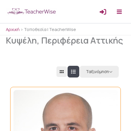
Μετάβαση
στο
περιεχόμενο
Αρχική
>
Τοποθεσία | TeacherWise
Κυψέλη, Περιφέρεια Αττικής
Ταξινόμηση