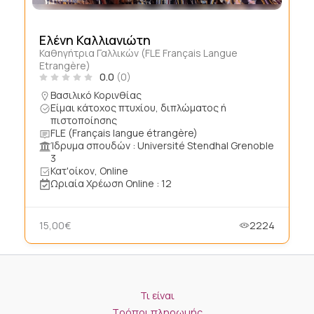
Ελένη Καλλιανιώτη
Καθηγήτρια Γαλλικών (FLE Français Langue
Etrangère)
0.0
(0)
Βασιλικό Κορινθίας
Είμαι κάτοχος πτυχίου, διπλώματος ή
πιστοποίησης
FLE (Français langue étrangère)
Ίδρυμα σπουδών : Université Stendhal Grenoble
3
Κατ'οίκον, Online
Ωριαία Χρέωση Online : 12
15,00€
2224
Τι είναι
Τρόποι πληρωμής