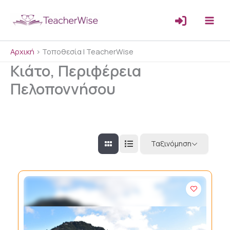
Μετάβαση
στο
περιεχόμενο
Αρχική
>
Τοποθεσία | TeacherWise
Κιάτο, Περιφέρεια
Πελοποννήσου
Ταξινόμηση