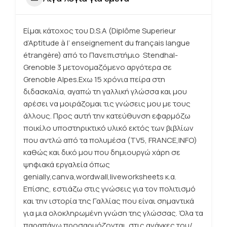
Είμαι κάτοχος του D.S.A (Diplôme Superieur
d’Aptitude à l’ enseignement du français langue
étrangère) από το Πανεπιστήμιο Stendhal-
Grenoble 3 μετoνομαζόμενο αργότερα σε
Grenoble Alpes.Εχω 15 χρόνια πείρα στη
διδασκαλία, αγαπώ τη γαλλική γλώσσα και μου
αρέσει να μοιράζομαι τις γνώσεις μου με τους
άλλους. Προς αυτή την κατεύθυνση εφαρμόζω
ποικίλο υποστηρικτικό υλικό εκτός των βιβλίων
που αντλώ από τα πολυμέσα (TV5, FRANCE,INFO)
καθώς και δικό μου που δημιουργώ χάρη σε
ψηφιακά εργαλεία όπως
genially,canva,wordwall,liveworksheets κ.α.
Επίσης, εστιάζω στις γνώσεις για τον πολιτισμό
και την ιστορία της Γαλλίας που είναι σημαντικά
για μια ολοκληρωμένη γνώση της γλώσσας. Όλα τα
παραπάνω προσαρμόζονται στις ανάγκες του/