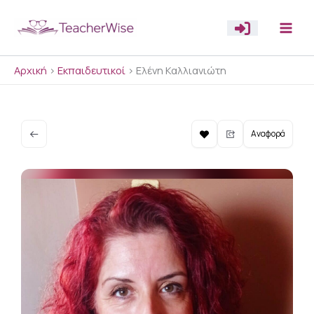
Μετάβαση
στο
περιεχόμενο
Αρχική
>
Εκπαιδευτικοί
>
Ελένη Καλλιανιώτη
Αναφορά