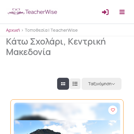
Μετάβαση
στο
περιεχόμενο
Αρχική
>
Τοποθεσία | TeacherWise
Κάτω Σχολάρι, Κεντρική
Μακεδονία
Ταξινόμηση