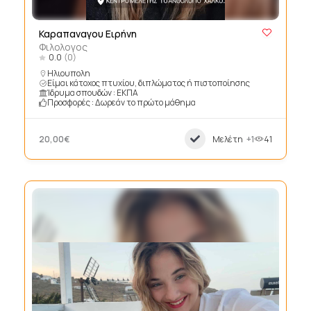
Καραπαναγου Ειρήνη
Φιλολογος
0.0
(0)
Ηλιουπολη
Είμαι κάτοχος πτυχίου, διπλώματος ή πιστοποίησης
Ίδρυμα σπουδών : ΕΚΠΑ
Προσφορές : Δωρεάν το πρώτο μάθημα
20,00€
Μελέτη
+1
41