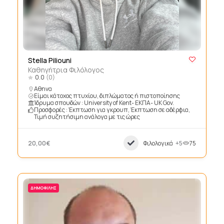
Stella Piliouni
Καθηγήτρια Φιλόλογος
0.0
(0)
Αθηνα
Είμαι κάτοχος πτυχίου, διπλώματος ή πιστοποίησης
Ίδρυμα σπουδών : University of Kent- ΕΚΠΑ- UK Gov.
Προσφορές : Έκπτωση για γκρουπ, Έκπτωση σε αδέρφια,
Τιμή συζητήσιμη ανάλογα με τις ώρες
20,00€
Φιλολογικά
+5
75
ΔΗΜΟΦΙΛΉΣ