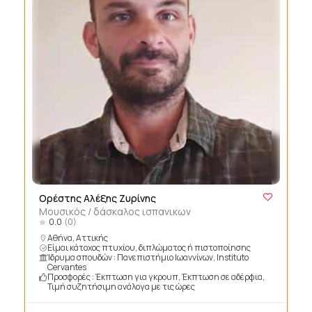
Ορέστης Αλέξης Ζυρίνης
Μουσικός / δάσκαλος ισπανικων
0.0
(0)
Αθήνα, Αττικής
Είμαι κάτοχος πτυχίου, διπλώματος ή πιστοποίησης
Ίδρυμα σπουδών : Πανεπιστήμιο Ιωαννίνων, Instituto
Cervantes
Προσφορές : Έκπτωση για γκρουπ, Έκπτωση σε αδέρφια,
Τιμή συζητήσιμη ανάλογα με τις ώρες