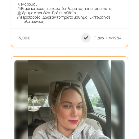
Μαρούσι
Είμαι κάτοχος πτυχίου, διπλώματος ή πιστοποίησης
Ίδρυμα σπουδών : Εράτειο Ωδείο
Προσφορές : Δωρεάν το πρώτο μάθημα, Έκπτωση σε
πολυτέκνους
15,00€
Πιάνο
+1
1984