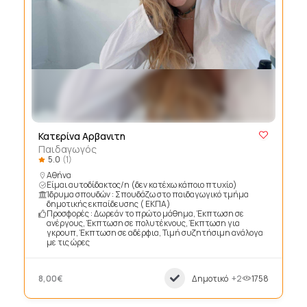
Κατερίνα Αρβανιτη
Παιδαγωγός
5.0
(1)
Αθήνα
Είμαι αυτοδίδακτος/η (δεν κατέχω κάποιο πτυχίο)
Ίδρυμα σπουδών : Σπουδάζω στο παιδαγωγικό τμήμα
δημοτικής εκπαίδευσης ( ΕΚΠΑ)
Προσφορές : Δωρεάν το πρώτο μάθημα, Έκπτωση σε
ανέργους, Έκπτωση σε πολυτέκνους, Έκπτωση για
γκρουπ, Έκπτωση σε αδέρφια, Τιμή συζητήσιμη ανάλογα
με τις ώρες
8,00€
Δημοτικό
+2
1758