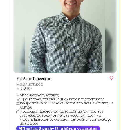
Στέλιος Γιαννίκος
Μαθηματικός
0.0
(0)
Μεταμόρφωση, Αττικής
Είμαι κάτοχος πτυχίου, διπλώματος ή πιστοποίησης
Ίδρυμα σπουδών : Εθνικό και Καποδιστριακό Πανεπιστήμιο
Αθηνών
Προσφορές : Δωρεάν το πρώτο μάθημα, Έκπτωση σε
ανέργους, Έκπτωση σε πολυτέκνους, Έκπτωση για
γκρουπ, Έκπτωση σε αδέρφια, Τιμή συζητήσιμη ανάλογα
με τις ώρες
Παρέχει δωρεάν 15’ μάθημα γνωριμίας