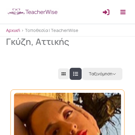
Μετάβαση
στο
περιεχόμενο
Αρχική
>
Τοποθεσία | TeacherWise
Γκύζη, Αττικής
Ταξινόμηση