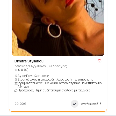
Dimitra Stylianou
Δασκαλα Αγγλικων , Φιλολογος
0.0
(0)
Αγιος Παντελεημονας
Είμαι κάτοχος πτυχίου, διπλώματος ή πιστοποίησης
Ίδρυμα σπουδών : Εθνικο Και Καποδιστριακο Πανεπιστημιο
Αθηνων
Προσφορές : Τιμή συζητήσιμη ανάλογα με τις ώρες
20,00€
Αγγλικά
818