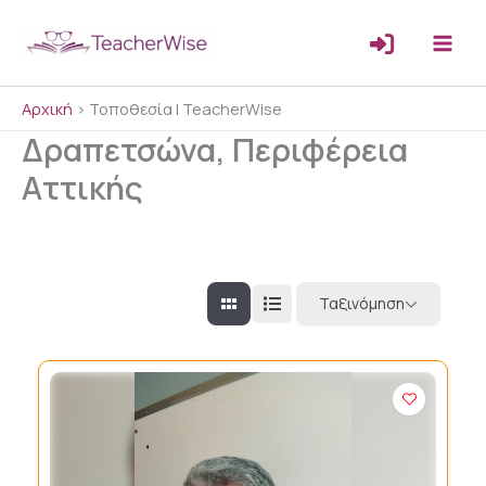
Μετάβαση
στο
περιεχόμενο
Αρχική
>
Τοποθεσία | TeacherWise
Δραπετσώνα, Περιφέρεια
Αττικής
Ταξινόμηση