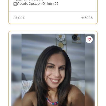
Ωριαία Χρέωση Online : 25
25,00€
3096