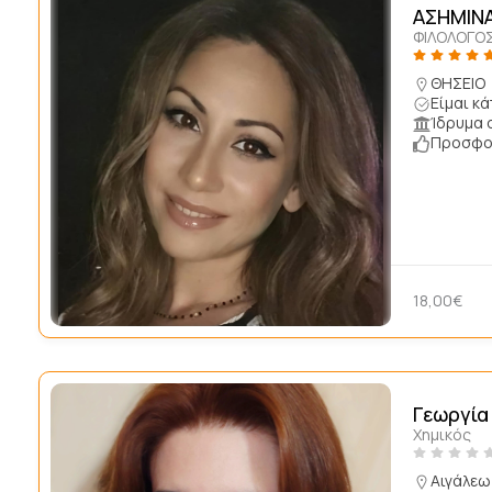
ΑΣΗΜΙΝΑ
ΦΙΛΟΛΟΓΟ
ΘΗΣΕΙΟ
Είμαι κ
Ίδρυμα 
Προσφορ
18,00€
Γεωργία
Χημικός
Αιγάλεω