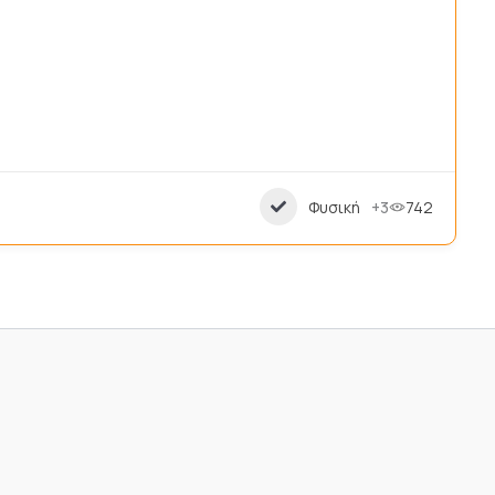
Φυσική
+3
742