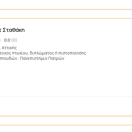
τ Σταθάκη
0.0
(0)
, Αττικής
άτοχος πτυχίου, διπλώματος ή πιστοποίησης
σπουδών : Πανεπιστήμιο Πατρών