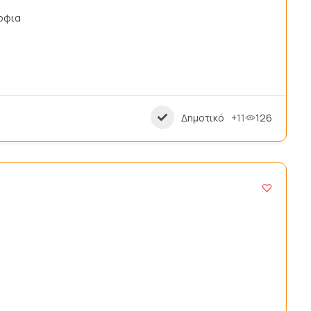
ρφια
Δημοτικό
+11
126