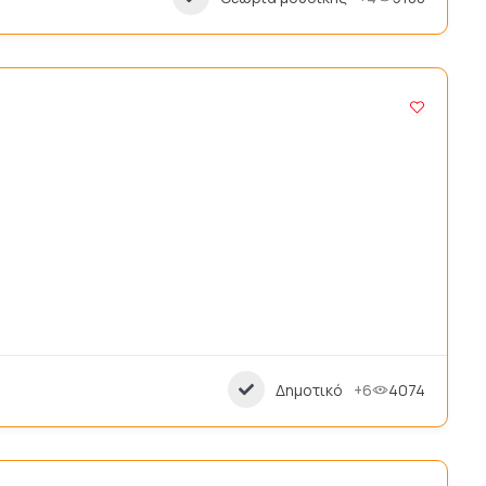
Δημοτικό
+6
4074