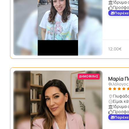
Ίδρυμα 
Προσφορ
Παρέχε
12,00€
ΔΗΜΟΦΙΛΉΣ
Μαρία 
Φιλόλογος 
Γλυφάδα
Είμαι κ
Ίδρυμα 
Προσφορ
Παρέχε