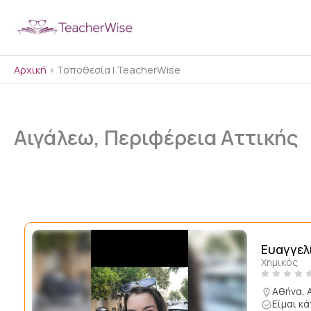
Μετάβαση
στο
περιεχόμενο
Αρχική
>
Τοποθεσία | TeacherWise
Αιγάλεω, Περιφέρεια Αττικής
Ευαγγελ
Χημικός
Αθήνα, 
Είμαι κ