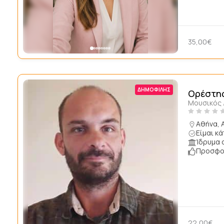
35,00€
ΔΗΜΟΦΙΛΉΣ
Ορέστης
Μουσικός 
Αθήνα, 
Είμαι κ
Ίδρυμα 
Προσφορ
22,00€