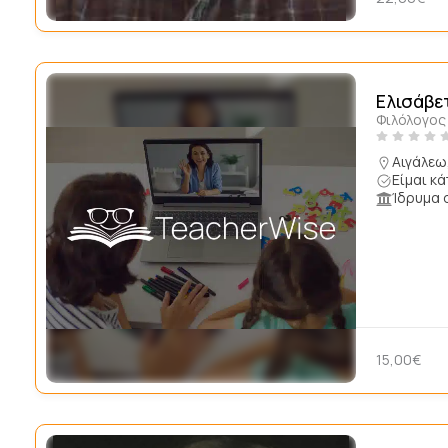
Ελισάβε
Φιλόλογος
Αιγάλεω
Είμαι κ
Ίδρυμα 
15,00€