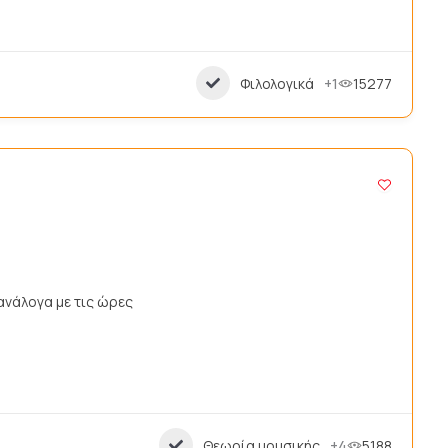
Φιλολογικά
+1
15277
ανάλογα με τις ώρες
Θεωρία μουσικής
+4
5188