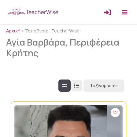
Μετάβαση
στο
περιεχόμενο
Αρχική
>
Τοποθεσία | TeacherWise
Αγία Βαρβάρα, Περιφέρεια
Κρήτης
Ταξινόμηση