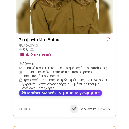
Στεφανία Ματθαίου
Φιλολογία
0.0
(0)
Φιλολογικά
Αθήνα
Είμαι κάτοχος πτυχίου, διπλώματος ή πιστοποίησης
Ίδρυμα σπουδών : Εθνικό και Καποδιστριακό
Πανεπιστήμιο Αθηνών
Προσφορές : Δωρεάν το πρώτο μάθημα, Έκπτωση για
γκρουπ, Έκπτωση σε αδέρφια, Τιμή συζητήσιμη
ανάλογα με τις ώρες
Παρέχει δωρεάν 15’ μάθημα γνωριμίας
14,00€
Δημοτικό
+7
78