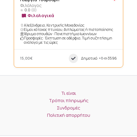
Φιλόλογος
0.0
(0)
Φιλολογικά
Αλεξάνδρεια, Κεντρικής Μακεδονίας
Είμαι κάτοχος πτυχίου, διπλώματος ή πιστοποίησης
Ίδρυμα σπουδών : Πανεπιστήμιο Ιωαννίνων
Προσφορές : Έκπτωση σε αδέρφια, Τιμή συζητήσιμη
ανάλογα με τις ώρες
15,00€
Δημοτικό
+8
3596
Τι είναι
Τρόποι πληρωμής
Συνδρομές
Πολιτική απορρήτου