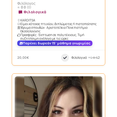
Φιλόλογος
0.0
(0)
Φιλολογικά
KARDITSA
Είμαι κάτοχος πτυχίου, διπλώματος ή πιστοποίησης
Ίδρυμα σπουδών : Αριστοτέλειο Πανεπιστήμιο
Θεσσαλονίκης
Προσφορές : Έκπτωση σε πολυτέκνους, Τιμή
συζητήσιμη ανάλογα με τις ώρες
Παρέχει δωρεάν 15’ μάθημα γνωριμίας
20,00€
Φιλολογικά
+4
42