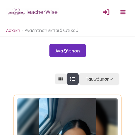
Μετάβαση
στο
περιεχόμενο
Αρχική
>
Αναζήτηση εκπαιδευτικού
Αναζήτηση
Ταξινόμηση