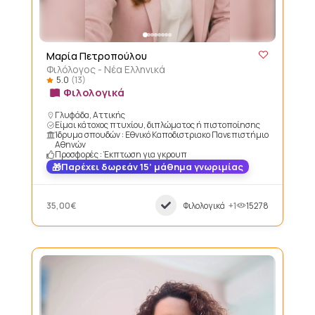
Μαρία Πετροπούλου
Φιλόλογος - Νέα Ελληνικά
5.0
(13)
Φιλολογικά
Γλυφάδα, Αττικής
Είμαι κάτοχος πτυχίου, διπλώματος ή πιστοποίησης
Ίδρυμα σπουδών : Εθνικό Καποδιστριακο Πανεπιστήμιο
Αθηνών
Προσφορές : Έκπτωση για γκρουπ
Παρέχει δωρεάν 15’ μάθημα γνωριμίας
35,00€
Φιλολογικά
+1
15278