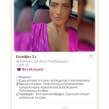
Ελισάβετ Στ
Φιλόλογος & Ειδική Παιδαγωγός
0.0
(0)
Φιλολογικά
Βύρωνας
Είμαι κάτοχος πτυχίου, διπλώματος ή πιστοποίησης
Ίδρυμα σπουδών : Πανεπιστήμιο Πελοποννήσου
τμήμα Ιστορίας Αρχαιολογίας & Διαχείρισης
Πολιτισμικών Αγαθών
Προσφορές : Έκπτωση σε αδέρφια, Τιμή συζητήσιμη
ανάλογα με τις ώρες