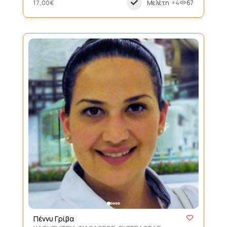
17,00€
Μελέτη
+4
67
Πέννυ Γρίβα