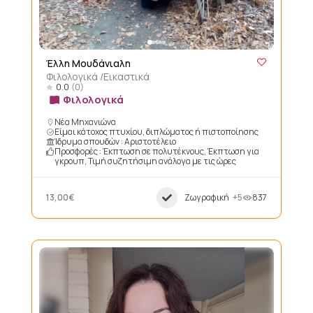
Έλλη Μουδάνιαλη
Φιλολογικά /Εικαστικά
0.0
(0)
Φιλολογικά
Νέα Μηχανιώνα
Είμαι κάτοχος πτυχίου, διπλώματος ή πιστοποίησης
Ίδρυμα σπουδών : Αριστοτέλειο
Προσφορές : Έκπτωση σε πολυτέκνους, Έκπτωση για
γκρουπ, Τιμή συζητήσιμη ανάλογα με τις ώρες
13,00€
Ζωγραφική
+5
837