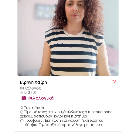
Ειρήνη Χαΐρη
Φιλόλογος
0.0
(0)
Φιλολογικά
Πετρούπολη
Είμαι κάτοχος πτυχίου, διπλώματος ή πιστοποίησης
Ίδρυμα σπουδών : Ιόνιο Πανεπιστήμιο
Προσφορές : Έκπτωση για γκρουπ, Έκπτωση σε
αδέρφια, Τιμή συζητήσιμη ανάλογα με τις ώρες