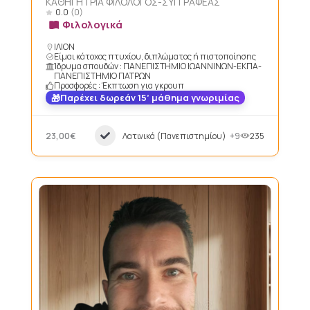
ΚΑΘΗΓΗΤΡΙΑ ΦΙΛΟΛΟΓΟΣ-ΣΥΓΓΡΑΦΕΑΣ
0.0
(0)
Φιλολογικά
ΙΛΙΟΝ
Είμαι κάτοχος πτυχίου, διπλώματος ή πιστοποίησης
Ίδρυμα σπουδών : ΠΑΝΕΠΙΣΤΗΜΙΟ ΙΩΑΝΝΙΝΩΝ-ΕΚΠΑ-
ΠΑΝΕΠΙΣΤΗΜΙΟ ΠΑΤΡΩΝ
Προσφορές : Έκπτωση για γκρουπ
Παρέχει δωρεάν 15’ μάθημα γνωριμίας
23,00€
Λατινικά (Πανεπιστημίου)
+9
235