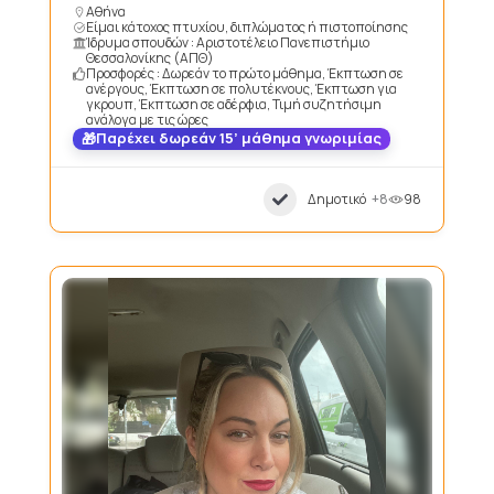
Αθήνα
Είμαι κάτοχος πτυχίου, διπλώματος ή πιστοποίησης
Ίδρυμα σπουδών : Αριστοτέλειο Πανεπιστήμιο
Θεσσαλονίκης (ΑΠΘ)
Προσφορές : Δωρεάν το πρώτο μάθημα, Έκπτωση σε
ανέργους, Έκπτωση σε πολυτέκνους, Έκπτωση για
γκρουπ, Έκπτωση σε αδέρφια, Τιμή συζητήσιμη
ανάλογα με τις ώρες
Παρέχει δωρεάν 15’ μάθημα γνωριμίας
Δημοτικό
+8
98