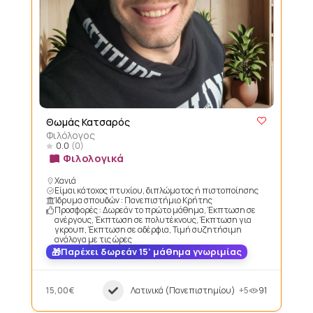
Θωμάς Κατσαρός
Φιλόλογος
0.0
(0)
Φιλολογικά
Χανιά
Είμαι κάτοχος πτυχίου, διπλώματος ή πιστοποίησης
Ίδρυμα σπουδών : Πανεπιστήμιο Κρήτης
Προσφορές : Δωρεάν το πρώτο μάθημα, Έκπτωση σε
ανέργους, Έκπτωση σε πολυτέκνους, Έκπτωση για
γκρουπ, Έκπτωση σε αδέρφια, Τιμή συζητήσιμη
ανάλογα με τις ώρες
Παρέχει δωρεάν 15’ μάθημα γνωριμίας
15,00€
Λατινικά (Πανεπιστημίου)
+5
91