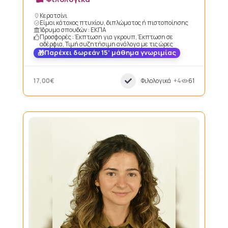
Κερατσίνι
Είμαι κάτοχος πτυχίου, διπλώματος ή πιστοποίησης
Ίδρυμα σπουδών : ΕΚΠΑ
Προσφορές : Έκπτωση για γκρουπ, Έκπτωση σε
αδέρφια, Τιμή συζητήσιμη ανάλογα με τις ώρες
Παρέχει δωρεάν 15’ μάθημα γνωριμίας
17,00€
Φιλολογικά
+4
61