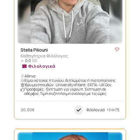
Stella Piliouni
Καθηγήτρια Φιλόλογος
0.0
(0)
Φιλολογικά
Αθηνα
Είμαι κάτοχος πτυχίου, διπλώματος ή πιστοποίησης
Ίδρυμα σπουδών : University of Kent- ΕΚΠΑ- UK Gov.
Προσφορές : Έκπτωση για γκρουπ, Έκπτωση σε
αδέρφια, Τιμή συζητήσιμη ανάλογα με τις ώρες
20,00€
Φιλολογικά
+5
75