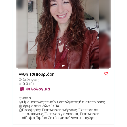
Ανθή Τσιπουριάρη
Φιλόλογος
0.0
(0)
Φιλολογικά
Χανιά
Είμαι κάτοχος πτυχίου, διπλώματος ή πιστοποίησης
Ίδρυμα σπουδών : ΕΚΠΑ
Προσφορές : Έκπτωση σε ανέργους, Έκπτωση σε
πολυτέκνους, Έκπτωση για γκρουπ, Έκπτωση σε
αδέρφια, Τιμή συζητήσιμη ανάλογα με τις ώρες