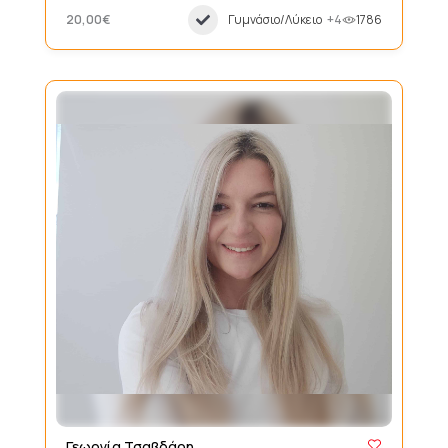
20,00€
Γυμνάσιο/Λύκειο
+4
1786
Γεωργία Τσαβδάρη