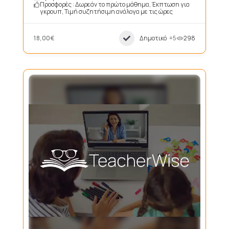
Προσφορές : Δωρεάν το πρώτο μάθημα, Έκπτωση για
γκρουπ, Τιμή συζητήσιμη ανάλογα με τις ώρες
18,00€
Δημοτικό
+5
298