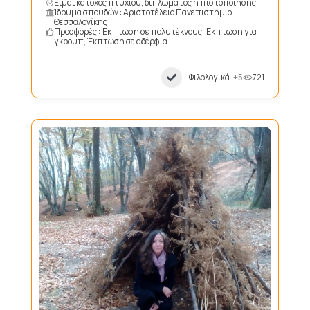
Είμαι κάτοχος πτυχίου, διπλώματος ή πιστοποίησης
Ίδρυμα σπουδών : Αριστοτέλειο Πανεπιστήμιο
Θεσσαλονίκης
Προσφορές : Έκπτωση σε πολυτέκνους, Έκπτωση για
γκρουπ, Έκπτωση σε αδέρφια
Φιλολογικά
+5
721