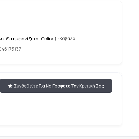
Καβάλα
η, Θα εμφανίζεται Online)
946175137
Συνδεθείτε Για Να Γράψετε Την Κριτική Σας