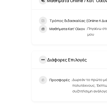
Μαθήματα Online / Κατ' Οίκο
Τρόπος διδασκαλίας (Online ή Δι
Πηγαίνω στ
Μαθήματα Κατ' Οίκον
μου
Διάφορες Επιλογές
Δωρεάν το πρώτο μά
Προσφορές
πολυτέκνους, Έκπτω
συζητήσιμη ανάλογα