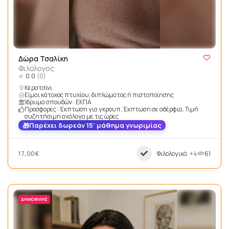
Δώρα Τσαλίκη
Φιλόλογος
0.0
(0)
Κερατσίνι
Είμαι κάτοχος πτυχίου, διπλώματος ή πιστοποίησης
Ίδρυμα σπουδών : ΕΚΠΑ
Προσφορές : Έκπτωση για γκρουπ, Έκπτωση σε αδέρφια, Τιμή
συζητήσιμη ανάλογα με τις ώρες
Παρέχει δωρεάν 15’ μάθημα γνωριμίας
17,00€
Φιλολογικά
+4
61
ΔΗΜΟΦΙΛΉΣ