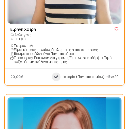
Ειρήνη Χαΐρη
Φιλόλογος
0.0
(0)
Πετρούπολη
Είμαι κάτοχος πτυχίου, διπλώματος ή πιστοποίησης
Ίδρυμα σπουδών : Ιόνιο Πανεπιστήμιο
Προσφορές : Έκπτωση για γκρουπ, Έκπτωση σε αδέρφια, Τιμή
συζητήσιμη ανάλογα με τις ώρες
20,00€
Ιστορία (Πανεπιστημίου)
+5
29