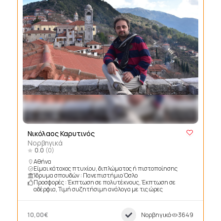
Νικόλαος Καρυτινός
Νορβηγικά
0.0
(0)
Αθήνα
Είμαι κάτοχος πτυχίου, διπλώματος ή πιστοποίησης
Ίδρυμα σπουδών : Πανεπιστήμιο Όσλο
Προσφορές : Έκπτωση σε πολυτέκνους, Έκπτωση σε
αδέρφια, Τιμή συζητήσιμη ανάλογα με τις ώρες
10,00€
Νορβηγικά
3649