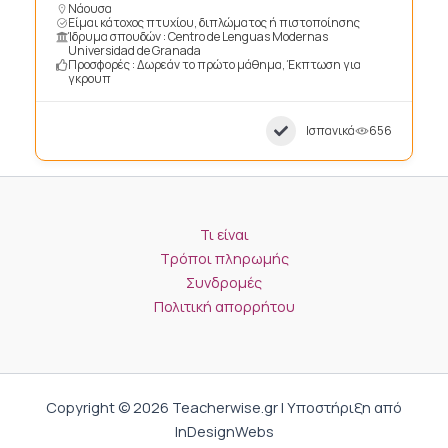
Νάουσα
Είμαι κάτοχος πτυχίου, διπλώματος ή πιστοποίησης
Ίδρυμα σπουδών : Centro de Lenguas Modernas
Universidad de Granada
Προσφορές : Δωρεάν το πρώτο μάθημα, Έκπτωση για
γκρουπ
Ισπανικά
656
Τι είναι
Τρόποι πληρωμής
Συνδρομές
Πολιτική απορρήτου
Copyright © 2026 Teacherwise.gr | Υποστήριξη από
InDesignWebs