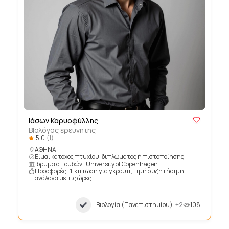
Ιάσων Καρυοφύλλης
ΒΙολόγος ερευνητης
5.0
(1)
ΑΘΗΝΑ
Είμαι κάτοχος πτυχίου, διπλώματος ή πιστοποίησης
Ίδρυμα σπουδών : University of Copenhagen
Προσφορές : Έκπτωση για γκρουπ, Τιμή συζητήσιμη
ανάλογα με τις ώρες
Βιολογία (Πανεπιστημίου)
+2
108