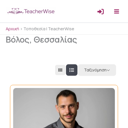
Μετάβαση
στο
περιεχόμενο
Αρχική
>
Τοποθεσία | TeacherWise
Βόλος, Θεσσαλίας
Ταξινόμηση