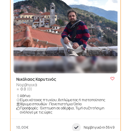
Νικόλαος Καρυτινός
Νορβηγικά
0.0
(0)
Αθήνα
Είμαι κάτοχος πτυχίου, διπλώματος ή πιστοποίησης
Ίδρυμα σπουδών : Πανεπιστήμιο Όσλο
Προσφορές : Έκπτωση σε αδέρφια, Τιμή συζητήσιμη
ανάλογα με τις ώρες
10,00€
Νορβηγικά
3649