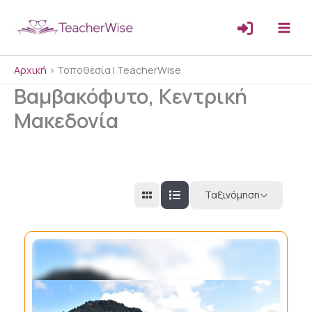
Μετάβαση
στο
περιεχόμενο
Αρχική
>
Τοποθεσία | TeacherWise
Βαμβακόφυτο, Κεντρική
Μακεδονία
Ταξινόμηση