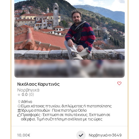
Νικόλαος Καρυτινός
Νορβηγικά
0.0
(0)
Αθήνα
Είμαι κάτοχος πτυχίου, διπλώματος ή πιστοποίησης
Ίδρυμα σπουδών : Πανεπιστήμιο Όσλο
Προσφορές : Έκπτωση σε πολυτέκνους, Έκπτωση σε
αδέρφια, Τιμή συζητήσιμη ανάλογα με τις ώρες
10,00€
Νορβηγικά
3649