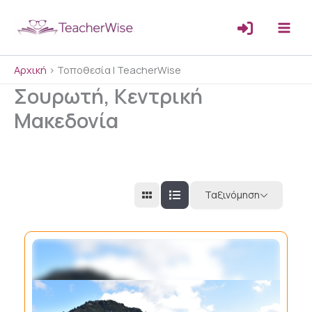
Μετάβαση
στο
περιεχόμενο
Αρχική
>
Τοποθεσία | TeacherWise
Σουρωτή, Κεντρική
Μακεδονία
Ταξινόμηση