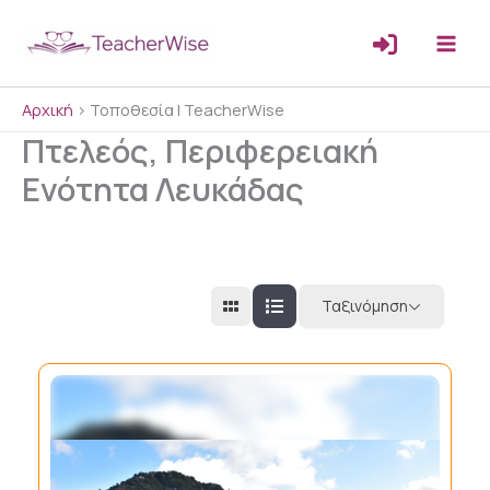
Μετάβαση
στο
περιεχόμενο
Αρχική
>
Τοποθεσία | TeacherWise
Πτελεός, Περιφερειακή
Ενότητα Λευκάδας
Ταξινόμηση