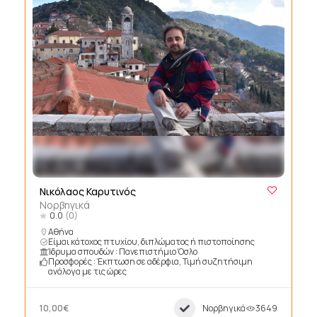
Νικόλαος Καρυτινός
Νορβηγικά
0.0
(0)
Αθήνα
Είμαι κάτοχος πτυχίου, διπλώματος ή πιστοποίησης
Ίδρυμα σπουδών : Πανεπιστήμιο Όσλο
Προσφορές : Έκπτωση σε αδέρφια, Τιμή συζητήσιμη
ανάλογα με τις ώρες
10,00€
Νορβηγικά
3649