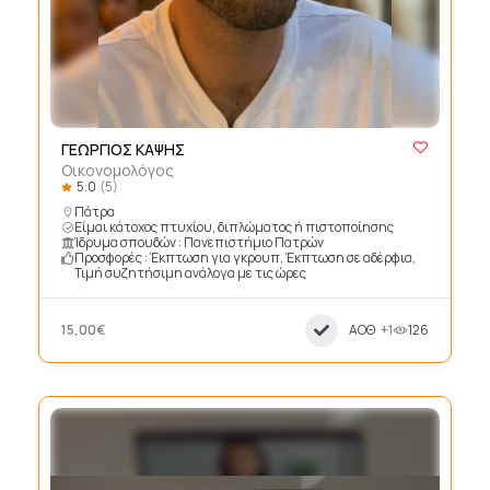
ΓΕΩΡΓΙΟΣ ΚΑΨΗΣ
Οικονομολόγος
5.0
(5)
Πάτρα
Είμαι κάτοχος πτυχίου, διπλώματος ή πιστοποίησης
Ίδρυμα σπουδών : Πανεπιστήμιο Πατρών
Προσφορές : Έκπτωση για γκρουπ, Έκπτωση σε αδέρφια,
Τιμή συζητήσιμη ανάλογα με τις ώρες
15,00€
ΑΟΘ
+1
126