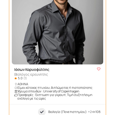
Ιάσων Καρυοφύλλης
ΒΙολόγος ερευνητης
5.0
(1)
ΑΘΗΝΑ
Είμαι κάτοχος πτυχίου, διπλώματος ή πιστοποίησης
Ίδρυμα σπουδών : University of Copenhagen
Προσφορές : Έκπτωση για γκρουπ, Τιμή συζητήσιμη
ανάλογα με τις ώρες
Βιολογία (Πανεπιστημίου)
+2
108