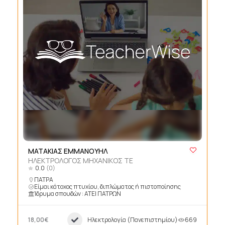
ΜΑΤΑΚΙΑΣ ΕΜΜΑΝΟΥΗΛ
ΗΛΕΚΤΡΟΛΟΓΟΣ ΜΗΧΑΝΙΚΟΣ ΤΕ
0.0
(0)
ΠΑΤΡΑ
Είμαι κάτοχος πτυχίου, διπλώματος ή πιστοποίησης
Ίδρυμα σπουδών : ΑΤΕΙ ΠΑΤΡΩΝ
18,00€
Ηλεκτρολογία (Πανεπιστημίου)
669