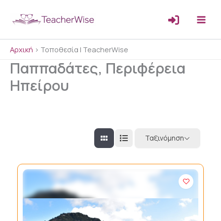
Μετάβαση
στο
περιεχόμενο
Αρχική
>
Τοποθεσία | TeacherWise
Παππαδάτες, Περιφέρεια
Ηπείρου
Ταξινόμηση