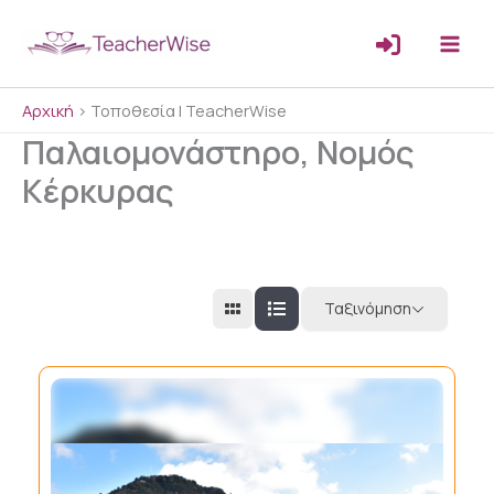
Μετάβαση
στο
περιεχόμενο
Αρχική
>
Τοποθεσία | TeacherWise
Παλαιομονάστηρο, Νομός
Κέρκυρας
Ταξινόμηση