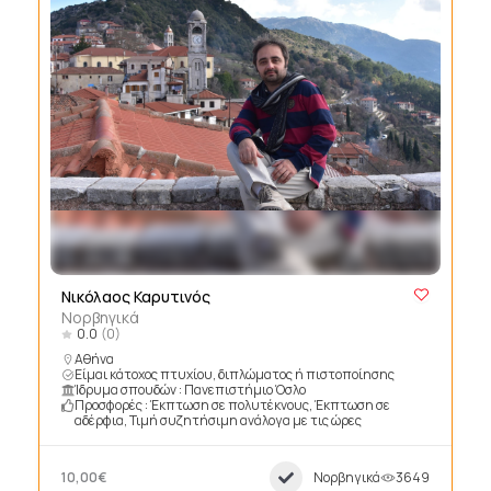
Νικόλαος Καρυτινός
Νορβηγικά
0.0
(0)
Αθήνα
Είμαι κάτοχος πτυχίου, διπλώματος ή πιστοποίησης
Ίδρυμα σπουδών : Πανεπιστήμιο Όσλο
Προσφορές : Έκπτωση σε πολυτέκνους, Έκπτωση σε
αδέρφια, Τιμή συζητήσιμη ανάλογα με τις ώρες
10,00€
Νορβηγικά
3649