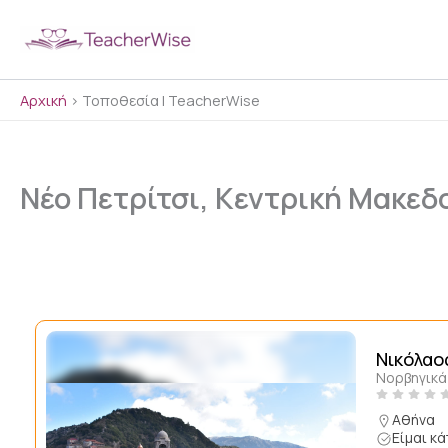
Μετάβαση
στο
περιεχόμενο
Αρχική
>
Τοποθεσία | TeacherWise
Νέο Πετρίτσι, Κεντρική Μακεδ
Νικόλαο
Νορβηγικά
Αθήνα
Είμαι κ