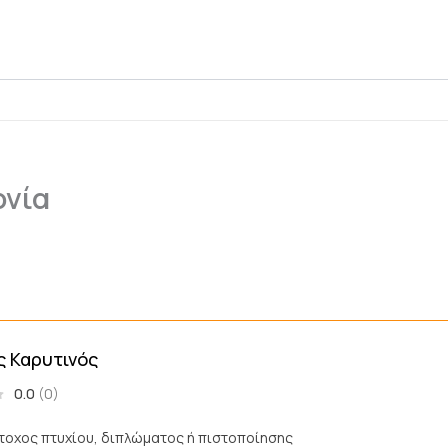
ονία
ς Καρυτινός
0.0
(0)
άτοχος πτυχίου, διπλώματος ή πιστοποίησης