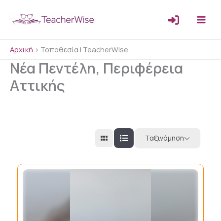
Μετάβαση
στο
περιεχόμενο
Αρχική
>
Τοποθεσία | TeacherWise
Νέα Πεντέλη, Περιφέρεια
Αττικής
Ταξινόμηση