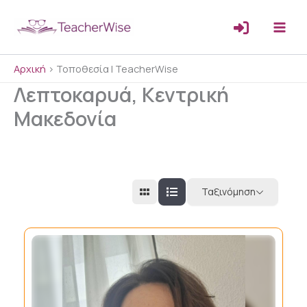
Μετάβαση
στο
περιεχόμενο
Αρχική
>
Τοποθεσία | TeacherWise
Λεπτοκαρυά, Κεντρική
Μακεδονία
Ταξινόμηση