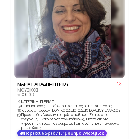
MΑΡΙΑ ΠΑΠΑΔΗΜΗΤΡΙΟΥ
ΜΟΥΣΙΚΟΣ
0.0
(0)
ΚΑΤΕΡΙΝΗ, ΠΙΕΡΙΑΣ
Είμαι κάτοχος πτυχίου, διπλώματος ή πιστοποίησης
Ίδρυμα σπουδών : ΕΘΝΙΚΟ ΩΔΕΙΟ, ΩΔΕΙΟ ΒΟΡΕΙΟΥ ΕΛΛΑΔΟΣ
Προσφορές : Δωρεάν το πρώτο μάθημα, Έκπτωση σε
ανέργους, Έκπτωση σε πολυτέκνους, Έκπτωση για
γκρουπ, Έκπτωση σε αδέρφια, Τιμή συζητήσιμη ανάλογα
με τις ώρες
Παρέχει δωρεάν 15’ μάθημα γνωριμίας