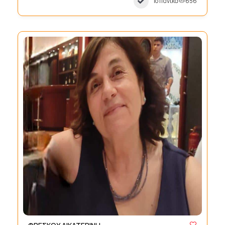
Ισπανικά
656