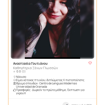
Αναστασία Γουτιάνου
Καθηγήτρια Ξένων Γλωσσών
0.0
(0)
Νάουσα
Είμαι κάτοχος πτυχίου, διπλώματος ή πιστοποίησης
Ίδρυμα σπουδών : Centro de Lenguas Modernas
Universidad de Granada
Προσφορές : Δωρεάν το πρώτο μάθημα, Έκπτωση για
γκρουπ