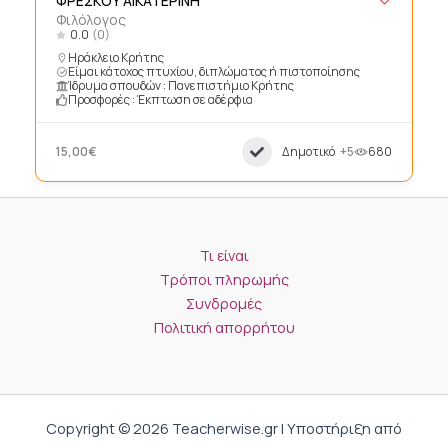
ΦΡΕΣΚΟΥ ΑΙΚΑΤΕΡΙΝΗ
Φιλόλογος
0.0
(0)
Ηράκλειο Κρήτης
Είμαι κάτοχος πτυχίου, διπλώματος ή πιστοποίησης
Ίδρυμα σπουδών : Πανεπιστήμιο Κρήτης
Προσφορές : Έκπτωση σε αδέρφια
15,00€
Δημοτικό
+5
680
Τι είναι
Τρόποι πληρωμής
Συνδρομές
Πολιτική απορρήτου
Copyright © 2026 Teacherwise.gr | Υποστήριξη από