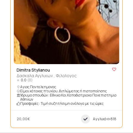
Dimitra Stylianou
Δασκαλα Αγγλικων , Φιλολογος
0.0
(0)
Αγιος Παντελεημονας
Είμαι κάτοχος πτυχίου, διπλώματος ή πιστοποίησης
Ίδρυμα σπουδών : Εθνικο Και Καποδιστριακο Πανεπιστημιο
Αθηνων
Προσφορές : Τιμή συζητήσιμη ανάλογα με τις ώρες
20,00€
Αγγλικά
818