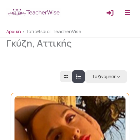
Μετάβαση
στο
περιεχόμενο
Αρχική
>
Τοποθεσία | TeacherWise
Γκύζη, Αττικής
Ταξινόμηση