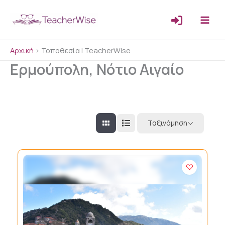
Μετάβαση
στο
περιεχόμενο
Αρχική
>
Τοποθεσία | TeacherWise
Ερμούπολη, Νότιο Αιγαίο
Ταξινόμηση