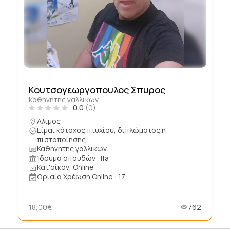
Κουτσογεωργοπουλος Σπυρος
Καθηγητης γαλλικων
0.0
(0)
Αλιμος
Είμαι κάτοχος πτυχίου, διπλώματος ή
πιστοποίησης
Καθηγητης γαλλικων
Ίδρυμα σπουδών : Ifa
Κατ'οίκον, Online
Ωριαία Χρέωση Online : 17
18,00€
762