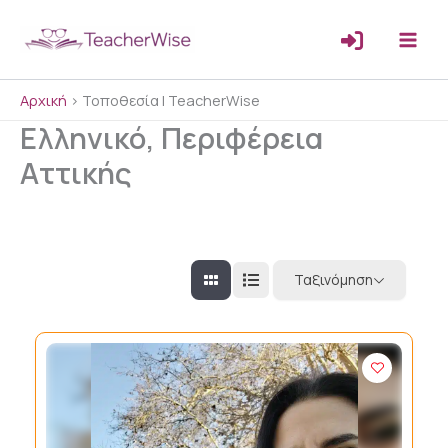
Μετάβαση
στο
περιεχόμενο
Αρχική
>
Τοποθεσία | TeacherWise
Ελληνικό, Περιφέρεια
Αττικής
Ταξινόμηση