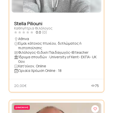
Stella Piliouni
Καθηγήτρια Φιλόλογος
0.0
(0)
Αθηνα
Είμαι κάτοχος πτυχίου, διπλώματος ή
πιστοποίησης
Φιλόλογος-Ειδικη Παιδαγωγός-IB teacher
Ίδρυμα σπουδών : University of Kent- ΕΚΠΑ- UK
Gov.
Κατ'οίκον, Online
Ωριαία Χρέωση Online : 18
20,00€
75
ΔΗΜΟΦΙΛΉΣ