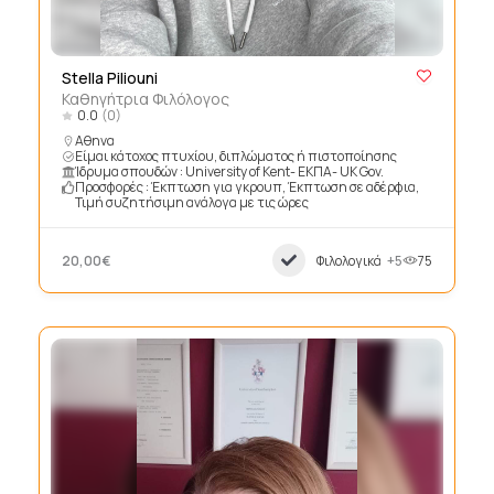
Stella Piliouni
Καθηγήτρια Φιλόλογος
0.0
(0)
Αθηνα
Είμαι κάτοχος πτυχίου, διπλώματος ή πιστοποίησης
Ίδρυμα σπουδών : University of Kent- ΕΚΠΑ- UK Gov.
Προσφορές : Έκπτωση για γκρουπ, Έκπτωση σε αδέρφια,
Τιμή συζητήσιμη ανάλογα με τις ώρες
20,00€
Φιλολογικά
+5
75