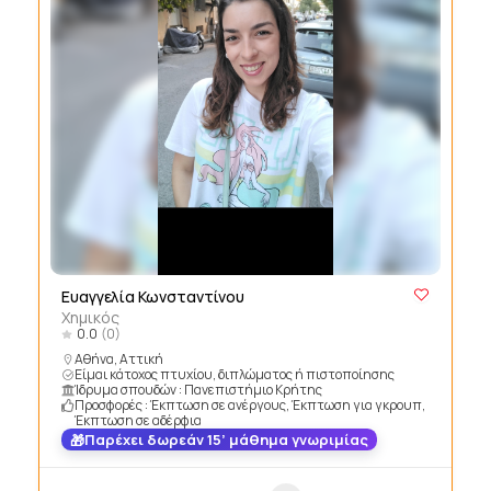
Ευαγγελία Κωνσταντίνου
Χημικός
0.0
(0)
Αθήνα, Αττική
Είμαι κάτοχος πτυχίου, διπλώματος ή πιστοποίησης
Ίδρυμα σπουδών : Πανεπιστήμιο Κρήτης
Προσφορές : Έκπτωση σε ανέργους, Έκπτωση για γκρουπ,
Έκπτωση σε αδέρφια
Παρέχει δωρεάν 15’ μάθημα γνωριμίας