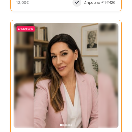
12,00€
Δημοτικό
+11
126
ΔΗΜΟΦΙΛΉΣ