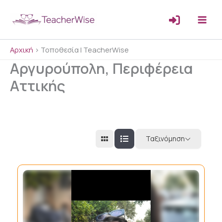
Μετάβαση
στο
περιεχόμενο
Αρχική
>
Τοποθεσία | TeacherWise
Αργυρούπολη, Περιφέρεια
Αττικής
Ταξινόμηση