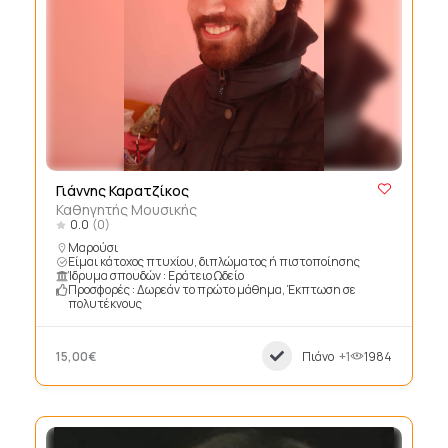
Γιάννης Καρατζίκος
Καθηγητής Μουσικής
0.0
(0)
Μαρούσι
Είμαι κάτοχος πτυχίου, διπλώματος ή πιστοποίησης
Ίδρυμα σπουδών : Εράτειο Ωδείο
Προσφορές : Δωρεάν το πρώτο μάθημα, Έκπτωση σε
πολυτέκνους
15,00€
Πιάνο
+1
1984