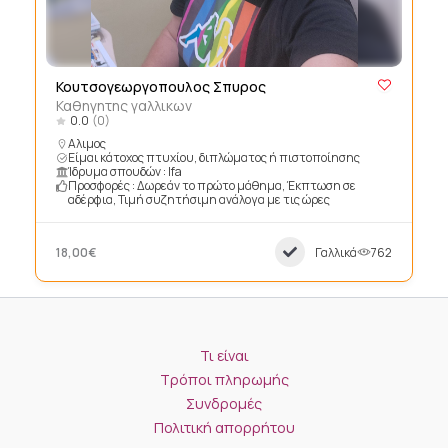
Κουτσογεωργοπουλος Σπυρος
Καθηγητης γαλλικων
0.0
(0)
Αλιμος
Είμαι κάτοχος πτυχίου, διπλώματος ή πιστοποίησης
Ίδρυμα σπουδών : Ifa
Προσφορές : Δωρεάν το πρώτο μάθημα, Έκπτωση σε
αδέρφια, Τιμή συζητήσιμη ανάλογα με τις ώρες
18,00€
Γαλλικά
762
Τι είναι
Τρόποι πληρωμής
Συνδρομές
Πολιτική απορρήτου