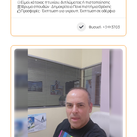
Είμαι κάτοχος πτυχίου, διπλώματος ή πιστοποίησης
Ίδρυμα σπουδών : Δημοκρίτειο Πανεπιστήμιο Θράκης
Προσφορές : Έκπτωση για γκρουπ, Έκπτωση σε αδέρφια
Φυσική
+3
3703