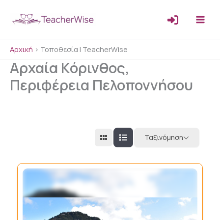
Μετάβαση
στο
περιεχόμενο
Αρχική
>
Τοποθεσία | TeacherWise
Αρχαία Κόρινθος,
Περιφέρεια Πελοποννήσου
Ταξινόμηση