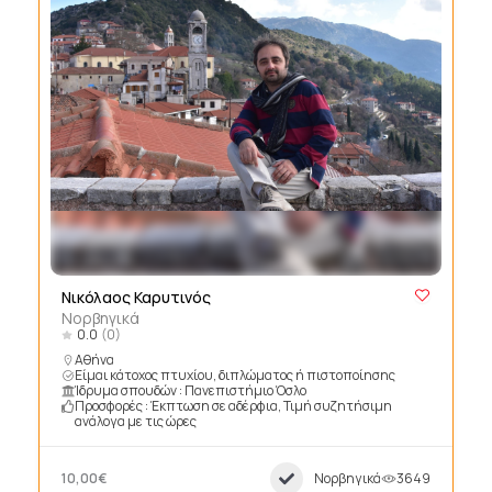
Νικόλαος Καρυτινός
Νορβηγικά
0.0
(0)
Αθήνα
Είμαι κάτοχος πτυχίου, διπλώματος ή πιστοποίησης
Ίδρυμα σπουδών : Πανεπιστήμιο Όσλο
Προσφορές : Έκπτωση σε αδέρφια, Τιμή συζητήσιμη
ανάλογα με τις ώρες
10,00€
Νορβηγικά
3649